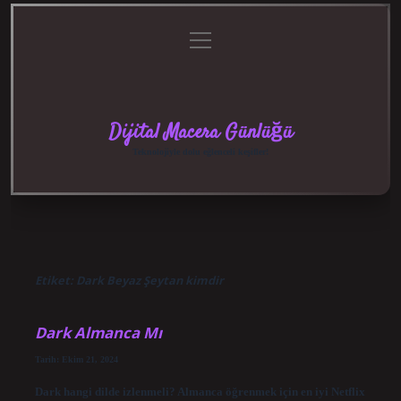
menüyü
Anasayfa
Gizlilik
Yasal
Hakkımızda
aç
Politikası
Uyarı
Dijital Macera Günlüğü
Teknolojiyle dolu eğlenceli keşifler!
Etiket:
Dark Beyaz Şeytan kimdir
Dark Almanca Mı
Tarih: Ekim 21, 2024
Dark hangi dilde izlenmeli? Almanca öğrenmek için en iyi Netflix