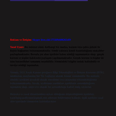
Reklam ve İletişim:
Skype: live:.cid.575569c608265c69
Yasal Uyarı:
Bu internet sitesi, herhangi bir marka, kurum veya şahıs şirketi ile
hiçbir bağlantısı bulunmamaktadır. Sitede yalnızca kendi hazırladığımız makaleler
paylaşılmaktadır. Burada yer alan içerikler haber niteliği taşımamakta olup, gerçek
kurum ve kişiler hakkında paylaşım yapılmamaktadır. Gerçek kurum ve kişiler ile
isim benzerlikleri tamamen tesadüfidir. Sitemizdeki bilgiler taslak halindedir ve
tavsiye niteliği taşımazlar.
Sitemiz, 5651 Sayılı Kanun gereğince Bilgi Teknolojileri ve İletişim Kurumu (BTK)
tarafından onaylanmış bir Yer Sağlayıcı olarak hizmet vermektedir. Bu nedenle,
sitedeki içerikleri proaktif olarak denetleme veya araştırma yükümlülüğümüz
bulunmamaktadır. Ancak, üyelerimiz yazdıkları içeriklerin sorumluluğunu
taşımakta olup, siteye üye olarak bu sorumluluğu kabul etmiş sayılırlar.
Hukuka ve yasal düzenlemelere aykırı olduğunu düşündüğünüz içerikleri,
backlinkpanelicomtr@gmail.com
adresine bildirmeniz halinde, ilgili içerikler yasal
süre içerisinde sitemizden kaldırılacaktır.