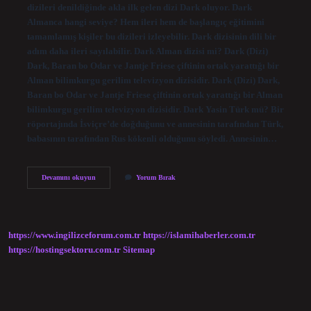
dizileri denildiğinde akla ilk gelen dizi Dark oluyor. Dark
Almanca hangi seviye? Hem ileri hem de başlangıç ​​eğitimini
tamamlamış kişiler bu dizileri izleyebilir. Dark dizisinin dili bir
adım daha ileri sayılabilir. Dark Alman dizisi mi? Dark (Dizi)
Dark, Baran bo Odar ve Jantje Friese çiftinin ortak yarattığı bir
Alman bilimkurgu gerilim televizyon dizisidir. Dark (Dizi) Dark,
Baran bo Odar ve Jantje Friese çiftinin ortak yarattığı bir Alman
bilimkurgu gerilim televizyon dizisidir. Dark Yasin Türk mü? Bir
röportajında ​​İsviçre’de doğduğunu ve annesinin tarafından Türk,
babasının tarafından Rus kökenli olduğunu söyledi. Annesinin…
Dark
Devamını okuyun
Yorum Bırak
Almanca
Mı
https://www.ingilizceforum.com.tr
https://islamihaberler.com.tr
https://hostingsektoru.com.tr
Sitemap