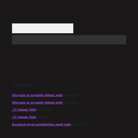
Arama
Son yorumlar
Dünyanin en dayanikli telefonu nedir
için
admin
Dünyanin en dayanikli telefonu nedir
için
Cesur
.CF domain Nedir
için
admin
.CF domain Nedir
için
Merve
Kurumsal sosyal sorumluluğun temeli nedir
için
admin