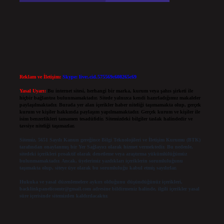
Reklam ve İletişim:
Skype: live:.cid.575569c608265c69
Yasal Uyarı:
Bu internet sitesi, herhangi bir marka, kurum veya şahıs şirketi ile
hiçbir bağlantısı bulunmamaktadır. Sitede yalnızca kendi hazırladığımız makaleler
paylaşılmaktadır. Burada yer alan içerikler haber niteliği taşımamakta olup, gerçek
kurum ve kişiler hakkında paylaşım yapılmamaktadır. Gerçek kurum ve kişiler ile
isim benzerlikleri tamamen tesadüfidir. Sitemizdeki bilgiler taslak halindedir ve
tavsiye niteliği taşımazlar.
Sitemiz, 5651 Sayılı Kanun gereğince Bilgi Teknolojileri ve İletişim Kurumu (BTK)
tarafından onaylanmış bir Yer Sağlayıcı olarak hizmet vermektedir. Bu nedenle,
sitedeki içerikleri proaktif olarak denetleme veya araştırma yükümlülüğümüz
bulunmamaktadır. Ancak, üyelerimiz yazdıkları içeriklerin sorumluluğunu
taşımakta olup, siteye üye olarak bu sorumluluğu kabul etmiş sayılırlar.
Hukuka ve yasal düzenlemelere aykırı olduğunu düşündüğünüz içerikleri,
backlinkpanelicomtr@gmail.com
adresine bildirmeniz halinde, ilgili içerikler yasal
süre içerisinde sitemizden kaldırılacaktır.