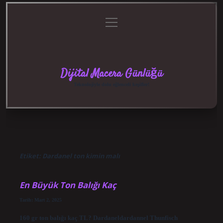
menüyü
Anasayfa
Gizlilik
Yasal
Hakkımızda
aç
Politikası
Uyarı
Dijital Macera Günlüğü
Teknolojiyle dolu eğlenceli keşifler!
Etiket:
Dardanel ton kimin malı
En Büyük Ton Balığı Kaç
Tarih: Mart 2, 2025
160 gr ton balığı kaç TL? Dardaneldardannel Thunfisch