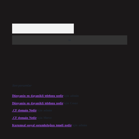
Arama
Son yorumlar
Dünyanin en dayanikli telefonu nedir
için
admin
Dünyanin en dayanikli telefonu nedir
için
Cesur
.CF domain Nedir
için
admin
.CF domain Nedir
için
Merve
Kurumsal sosyal sorumluluğun temeli nedir
için
admin