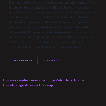
Ekonomik 160gr 24 adet1. Günde 2 tane ton balığı yenir mi? Ton
balığı cıva içerir çünkü küçük balıklarla beslenir ve ayrılmış
parçalarda tüketmek uygundur. Çünkü aşırı tüketim her gün cıva
zehirlenmesine yol açabilir. En büyük orkinos kaç kilo? Ton
balığı, 800 kilograma ulaşabilen, 800 kilograma ulaşabilen,
uskumru ailesinin (Scombridae) yüksekliğine ulaşabilen 800
kilogram 800 kilograma ulaşabilen göçmenlerin adı için orkinos
olarak da bilinir. En büyük balık kaç kilo? 208 cm boyunda ve
210.6 kg, bir restoran sahibinin bir restoran sahibi ile 2 milyon
121.000 NTD (1 milyon 87.000 TL) fiyatla satın alındı.…
En
Devamını okuyun
Yorum Bırak
Büyük
Ton
Balığı
Kaç
https://www.ingilizceforum.com.tr
https://islamihaberler.com.tr
https://hostingsektoru.com.tr
Sitemap