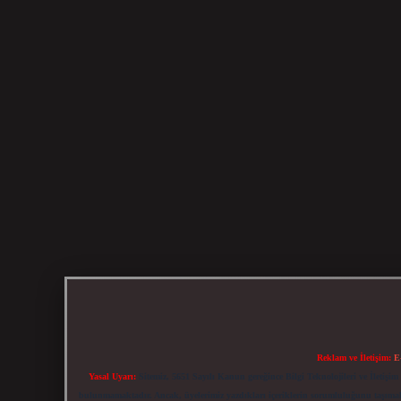
Reklam ve İletişim:
E
Yasal Uyarı:
Sitemiz, 5651 Sayılı Kanun gereğince Bilgi Teknolojileri ve İletiş
bulunmamaktadır. Ancak, üyelerimiz yazdıkları içeriklerin sorumluluğunu taşımakta