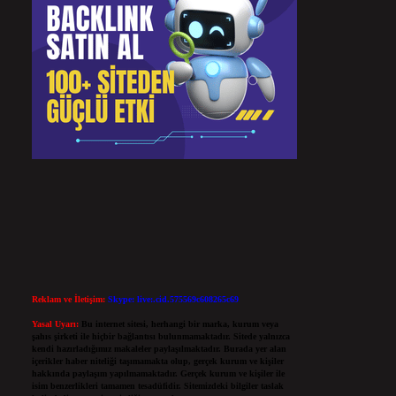
Reklam ve İletişim:
Skype: live:.cid.575569c608265c69
Yasal Uyarı:
Bu internet sitesi, herhangi bir marka, kurum veya
şahıs şirketi ile hiçbir bağlantısı bulunmamaktadır. Sitede yalnızca
kendi hazırladığımız makaleler paylaşılmaktadır. Burada yer alan
içerikler haber niteliği taşımamakta olup, gerçek kurum ve kişiler
hakkında paylaşım yapılmamaktadır. Gerçek kurum ve kişiler ile
isim benzerlikleri tamamen tesadüfidir. Sitemizdeki bilgiler taslak