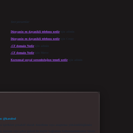
Son yorumlar
Dünyanin en dayanikli telefonu nedir
için
admin
Dünyanin en dayanikli telefonu nedir
için
Cesur
.CF domain Nedir
için
admin
.CF domain Nedir
için
Merve
Kurumsal sosyal sorumluluğun temeli nedir
için
admin
m: @karabul
eki içerikleri proaktif olarak denetleme veya araştırma yükümlülüğümüz
a, kurum veya şahıs şirketi ile hiçbir bağlantısı bulunmamaktadır. Sitede