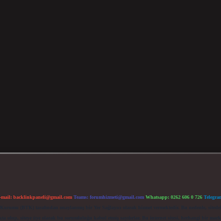
-mail:
backlinkpaneli@gmail.com
Teams:
forumhizmeti@gmail.com
Whatsapp: 0262 606 0 726
Telegra
im Kurumu (BTK) tarafından onaylanmış bir Yer Sağlayıcı olarak hizmet vermektedir. Bu nedenle, sited
 olup, siteye üye olarak bu sorumluluğu kabul etmiş sayılırlar. Bu internet sitesi, herhangi bir mark