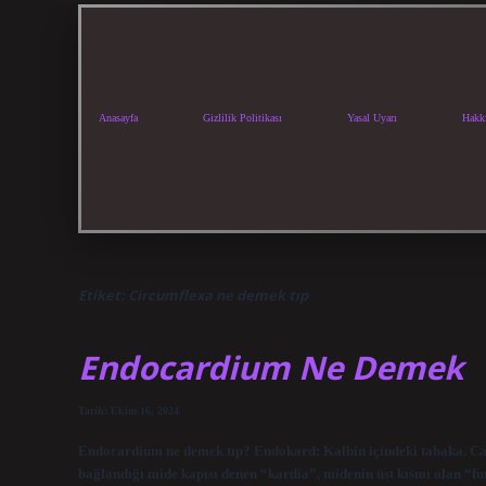
Anasayfa
Gizlilik Politikası
Yasal Uyarı
Hakk
Etiket:
Circumflexa ne demek tıp
Endocardium Ne Demek
Tarih: Ekim 16, 2024
Endocardium ne demek tıp? Endokard: Kalbin içindeki tabaka. C
bağlandığı mide kapısı denen “kardia”, midenin üst kısmı olan “f