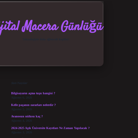
jital Macera Günlüğü
Teknolojiyle dolu eğlenceli keşifler!
Sidebar
elexbet güncel giriş
betexper bahis
Son Yazılar
Bilgisayarın açma tuşu hangisi ?
Ağustos 6, 2026
Kelle paçanın zararları nelerdir ?
Ağustos 5, 2026
Avanosun nüfusu kaç ?
Ağustos 4, 2026
2024-2025 Açık Üniversite Kayıtları Ne Zaman Yapılacak ?
Ağustos 3, 2026