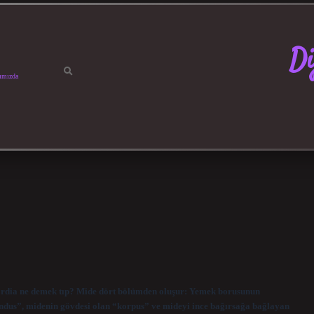
Di
ımızda
ardia ne demek tıp? Mide dört bölümden oluşur: Yemek borusunun
undus”, midenin gövdesi olan “korpus” ve mideyi ince bağırsağa bağlayan