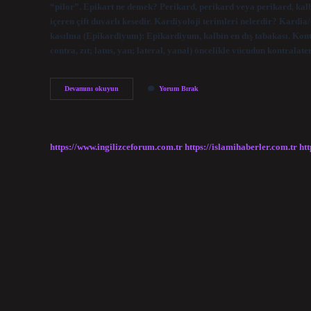
“pilor”. Epikart ne demek? Perikard, perikard veya perikard, kalb
içeren çift duvarlı kesedir. Kardiyoloji terimleri nelerdir? Kard
kasılma (Epikardiyum): Epikardiyum, kalbin en dış tabakası. Kont
contra, zıt; latus, yan; lateral, yanal) öncelikle vücudun kontralat
Endocardium
Devamını okuyun
Yorum Bırak
Ne
Demek
https://www.ingilizceforum.com.tr
https://islamihaberler.com.tr
htt