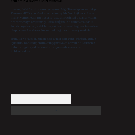
halindedir ve tavsiye niteliği taşımazlar.
Sitemiz, 5651 Sayılı Kanun gereğince Bilgi Teknolojileri ve İletişim
Kurumu (BTK) tarafından onaylanmış bir Yer Sağlayıcı olarak
hizmet vermektedir. Bu nedenle, sitedeki içerikleri proaktif olarak
denetleme veya araştırma yükümlülüğümüz bulunmamaktadır.
Ancak, üyelerimiz yazdıkları içeriklerin sorumluluğunu taşımakta
olup, siteye üye olarak bu sorumluluğu kabul etmiş sayılırlar.
Hukuka ve yasal düzenlemelere aykırı olduğunu düşündüğünüz
içerikleri,
backlinkpanelicomtr@gmail.com
adresine bildirmeniz
halinde, ilgili içerikler yasal süre içerisinde sitemizden
kaldırılacaktır.
Arama