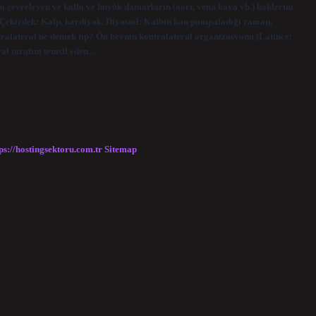
i çevreleyen ve kalbi ve büyük damarların (aort, vena kava vb.) köklerini
ia/Çekirdek: Kalp, kardiyak. Diyastol: Kalbin kan pompaladığı zaman,
ralateral ne demek tıp? Ön beynin kontralateral organizasyonu (Latince:
eral tarafını temsil eden…
ps://hostingsektoru.com.tr
Sitemap