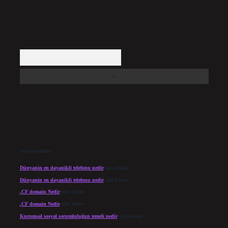
Arama
Son yorumlar
Dünyanin en dayanikli telefonu nedir
için
admin
Dünyanin en dayanikli telefonu nedir
için
Cesur
.CF domain Nedir
için
admin
.CF domain Nedir
için
Merve
Kurumsal sosyal sorumluluğun temeli nedir
için
admin