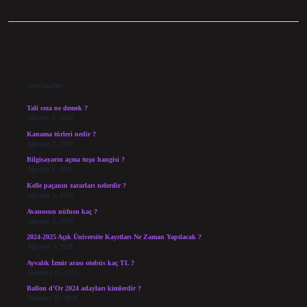
Sidebar
Son Yazılar
Tali ceza ne demek ?
Ağustos 8, 2026
Kanama türleri nedir ?
Ağustos 7, 2026
Bilgisayarın açma tuşu hangisi ?
Ağustos 6, 2026
Kelle paçanın zararları nelerdir ?
Ağustos 5, 2026
Avanosun nüfusu kaç ?
Ağustos 4, 2026
2024-2025 Açık Üniversite Kayıtları Ne Zaman Yapılacak ?
Ağustos 3, 2026
Ayvalık İzmir arası otobüs kaç TL ?
Temmuz 27, 2026
Ballon d’Or 2024 adayları kimlerdir ?
Temmuz 25, 2026