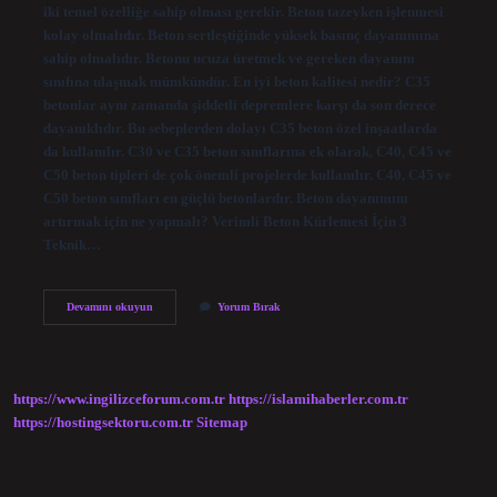
iki temel özelliğe sahip olması gerekir. Beton tazeyken işlenmesi
kolay olmalıdır. Beton sertleştiğinde yüksek basınç dayanımına
sahip olmalıdır. Betonu ucuza üretmek ve gereken dayanım
sınıfına ulaşmak mümkündür. En iyi beton kalitesi nedir? C35
betonlar aynı zamanda şiddetli depremlere karşı da son derece
dayanıklıdır. Bu sebeplerden dolayı C35 beton özel inşaatlarda
da kullanılır. C30 ve C35 beton sınıflarına ek olarak, C40, C45 ve
C50 beton tipleri de çok önemli projelerde kullanılır. C40, C45 ve
C50 beton sınıfları en güçlü betonlardır. Beton dayanımını
artırmak için ne yapmalı? Verimli Beton Kürlemesi İçin 3
Teknik…
Iyi
Devamını okuyun
Yorum Bırak
Bir
Beton
Nasıl
Elde
Edilir
https://www.ingilizceforum.com.tr
https://islamihaberler.com.tr
https://hostingsektoru.com.tr
Sitemap