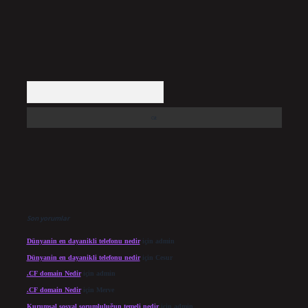
Arama
Son yorumlar
Dünyanin en dayanikli telefonu nedir
için
admin
Dünyanin en dayanikli telefonu nedir
için
Cesur
.CF domain Nedir
için
admin
.CF domain Nedir
için
Merve
Kurumsal sosyal sorumluluğun temeli nedir
için
admin