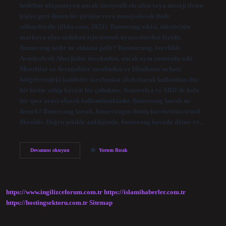
hedefine ulaşamayan ancak inisiyatifi ele alan veya mesajı ileten
kişiye geri dönen bir girişim veya mesaj olarak ifade
edilmektedir (ilkha.com, 2021). Bumerang etkisi, tüketicinin
markaya olan sadakati için önemli uyarıcılardan biridir.
Bumerang nedir ne anlama gelir? Boomerang, öncelikle
Avustralyalı Aborjinler tarafından, ancak aynı zamanda eski
Mısırlılar ve Avrupalılar tarafından ve Hindistan’ın bazı
bölgelerindeki kabileler tarafından silah olarak kullanılan düz
bir kesite sahip kavisli bir çubuktur. Avustralya ve ABD’de hala
bir spor aracı olarak kullanılmaktadır. Bumerang kuralı ne
demek? Bumerang kuralı, bumerangın dönüş hareketinin temel
ilkesidir. Doğru şekilde atıldığında, bumerang havada döner ve…
Bumerang
Devamını okuyun
Yorum Bırak
Etkisi
Ne
Demek
https://www.ingilizceforum.com.tr
https://islamihaberler.com.tr
https://hostingsektoru.com.tr
Sitemap