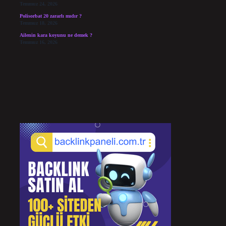
Temmuz 24, 2026
Polisorbat 20 zararlı mıdır ?
Temmuz 18, 2026
Ailenin kara koyunu ne demek ?
Temmuz 16, 2026