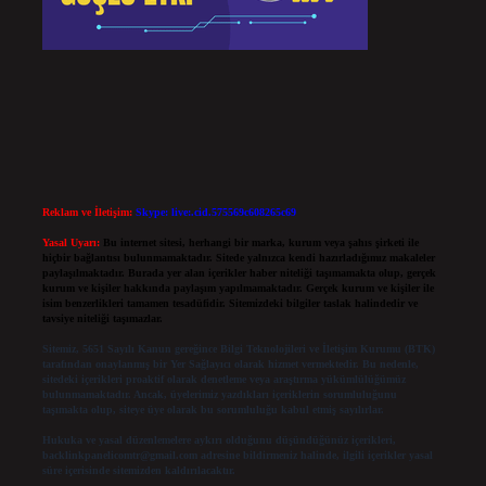
Reklam ve İletişim:
Skype: live:.cid.575569c608265c69
Yasal Uyarı:
Bu internet sitesi, herhangi bir marka, kurum veya şahıs şirketi ile
hiçbir bağlantısı bulunmamaktadır. Sitede yalnızca kendi hazırladığımız makaleler
paylaşılmaktadır. Burada yer alan içerikler haber niteliği taşımamakta olup, gerçek
kurum ve kişiler hakkında paylaşım yapılmamaktadır. Gerçek kurum ve kişiler ile
isim benzerlikleri tamamen tesadüfidir. Sitemizdeki bilgiler taslak halindedir ve
tavsiye niteliği taşımazlar.
Sitemiz, 5651 Sayılı Kanun gereğince Bilgi Teknolojileri ve İletişim Kurumu (BTK)
tarafından onaylanmış bir Yer Sağlayıcı olarak hizmet vermektedir. Bu nedenle,
sitedeki içerikleri proaktif olarak denetleme veya araştırma yükümlülüğümüz
bulunmamaktadır. Ancak, üyelerimiz yazdıkları içeriklerin sorumluluğunu
taşımakta olup, siteye üye olarak bu sorumluluğu kabul etmiş sayılırlar.
Hukuka ve yasal düzenlemelere aykırı olduğunu düşündüğünüz içerikleri,
backlinkpanelicomtr@gmail.com
adresine bildirmeniz halinde, ilgili içerikler yasal
süre içerisinde sitemizden kaldırılacaktır.