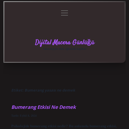
menüyü
Anasayfa
Gizlilik
Yasal
Hakkımızda
aç
Politikası
Uyarı
Dijital Macera Günlüğü
Teknolojiyle dolu eğlenceli keşifler!
Etiket:
Bumerang yasası ne demek
Bumerang Etkisi Ne Demek
Tarih: Eylül 8, 2024
Psikolojide bumerang etkisi nedir? Bu anlamda bumerang etkisi,