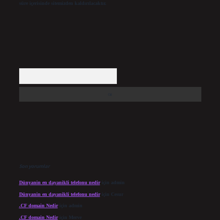
süre içerisinde sitemizden kaldırılacaktır.
Arama
Son yorumlar
Dünyanin en dayanikli telefonu nedir
için
admin
Dünyanin en dayanikli telefonu nedir
için
Cesur
.CF domain Nedir
için
admin
.CF domain Nedir
için
Merve