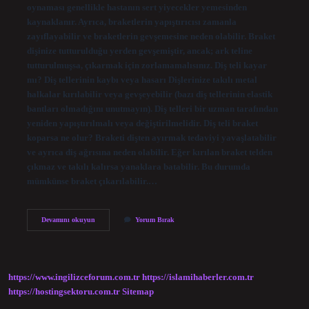
oynaması genellikle hastanın sert yiyecekler yemesinden
kaynaklanır. Ayrıca, braketlerin yapıştırıcısı zamanla
zayıflayabilir ve braketlerin gevşemesine neden olabilir. Braket
dişinize tutturulduğu yerden gevşemiştir, ancak; ark teline
tutturulmuşsa, çıkarmak için zorlamamalısınız. Diş teli kayar
mı? Diş tellerinin kaybı veya hasarı Dişlerinize takılı metal
halkalar kırılabilir veya gevşeyebilir (bazı diş tellerinin elastik
bantları olmadığını unutmayın). Diş telleri bir uzman tarafından
yeniden yapıştırılmalı veya değiştirilmelidir. Diş teli braket
koparsa ne olur? Braketi dişten ayırmak tedaviyi yavaşlatabilir
ve ayrıca diş ağrısına neden olabilir. Eğer kırılan braket telden
çıkmaz ve takılı kalırsa yanaklara batabilir. Bu durumda
mümkünse braket çıkarılabilir.…
Diş
Devamını okuyun
Yorum Bırak
Teli
Braket
Kayar
Mı
https://www.ingilizceforum.com.tr
https://islamihaberler.com.tr
https://hostingsektoru.com.tr
Sitemap