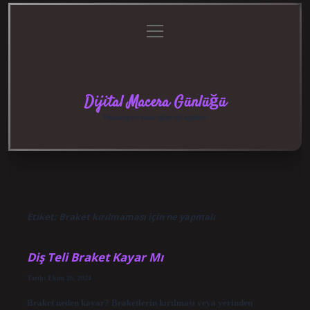
menüyü
Anasayfa
Gizlilik
Yasal
Hakkımızda
aç
Politikası
Uyarı
Dijital Macera Günlüğü
Teknolojiyle dolu eğlenceli keşifler!
Etiket:
Braket kırılmaması için ne yapmalı
Diş Teli Braket Kayar Mı
Tarih: Ekim 26, 2024
Braket neden kayar? Braketlerin kırılması veya yerinden