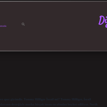
Di
ımızda
t ve spor giyimdir. Tommy Hilfiger İsrail mi? Tommy Hilfiger, İsrail
mcılarının desteğiyle marka birçok insan tarafından boykot ediliyor. North