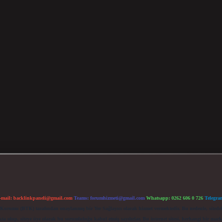
-mail:
backlinkpaneli@gmail.com
Teams:
forumhizmeti@gmail.com
Whatsapp: 0262 606 0 726
Telegra
im Kurumu (BTK) tarafından onaylanmış bir Yer Sağlayıcı olarak hizmet vermektedir. Bu nedenle, sited
 olup, siteye üye olarak bu sorumluluğu kabul etmiş sayılırlar. Bu internet sitesi, herhangi bir mark