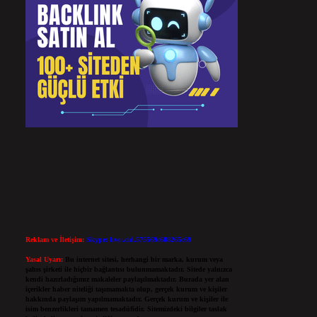
Reklam ve İletişim:
Skype: live:.cid.575569c608265c69
Yasal Uyarı:
Bu internet sitesi, herhangi bir marka, kurum veya
şahıs şirketi ile hiçbir bağlantısı bulunmamaktadır. Sitede yalnızca
kendi hazırladığımız makaleler paylaşılmaktadır. Burada yer alan
içerikler haber niteliği taşımamakta olup, gerçek kurum ve kişiler
hakkında paylaşım yapılmamaktadır. Gerçek kurum ve kişiler ile
isim benzerlikleri tamamen tesadüfidir. Sitemizdeki bilgiler taslak