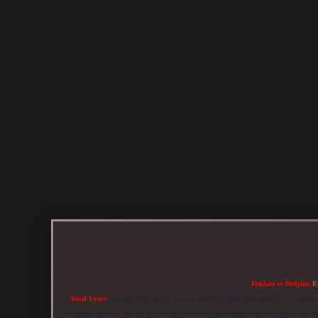
Reklam ve İletişim:
E
Yasal Uyarı:
Sitemiz, 5651 Sayılı Kanun gereğince Bilgi Teknolojileri ve İletiş
bulunmamaktadır. Ancak, üyelerimiz yazdıkları içeriklerin sorumluluğunu taşımakta