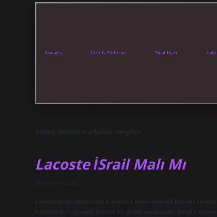
Anasayfa
Gizlilik Politikası
Yasal Uyarı
Hakk
Etiket:
Boykot markaları hangileri
Lacoste İSrail Malı Mı
Tarih: Mart 11, 2025
Lacoste hangi ülkeye ait? Lacoste, Fransız kökenli lüks bir kıyafe
başkenti ile bağlantılı küresel bir giyim markasıdır. İsrail yatırı