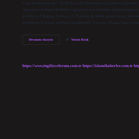
Face İsrail malı mı? North Face bir Amerikan açık hava şirketidir
dağcılara teslimat ürünleri sağlamak için kuruldu. Şirketin logos
üretiliyor? Bugün, Colins, LC Waikiki de dahil olmak üzere küres
üretiliyor. Lacoste markası İsrailin mi? Lacoste, Fransa’nın en ö
Lacoste
Devamını okuyun
Yorum Bırak
İSrail
Malı
Mı
https://www.ingilizceforum.com.tr
https://islamihaberler.com.tr
htt