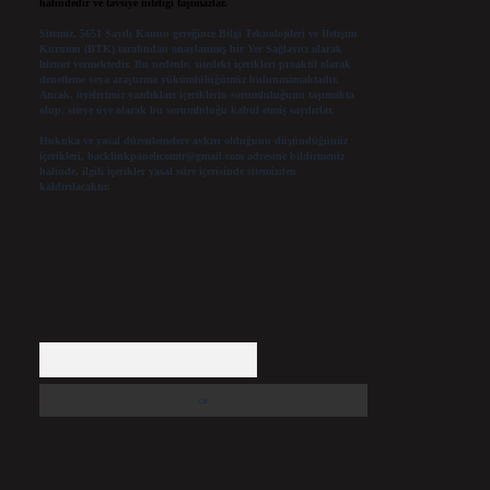
halindedir ve tavsiye niteliği taşımazlar.
Sitemiz, 5651 Sayılı Kanun gereğince Bilgi Teknolojileri ve İletişim
Kurumu (BTK) tarafından onaylanmış bir Yer Sağlayıcı olarak
hizmet vermektedir. Bu nedenle, sitedeki içerikleri proaktif olarak
denetleme veya araştırma yükümlülüğümüz bulunmamaktadır.
Ancak, üyelerimiz yazdıkları içeriklerin sorumluluğunu taşımakta
olup, siteye üye olarak bu sorumluluğu kabul etmiş sayılırlar.
Hukuka ve yasal düzenlemelere aykırı olduğunu düşündüğünüz
içerikleri,
backlinkpanelicomtr@gmail.com
adresine bildirmeniz
halinde, ilgili içerikler yasal süre içerisinde sitemizden
kaldırılacaktır.
Arama