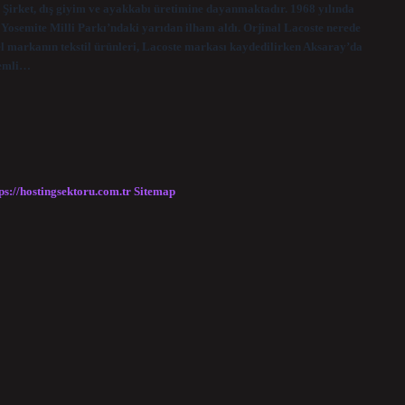
. Şirket, dış giyim ve ayakkabı üretimine dayanmaktadır. 1968 yılında
u Yosemite Milli Parkı’ndaki yarıdan ilham aldı. Orjinal Lacoste nerede
el markanın tekstil ürünleri, Lacoste markası kaydedilirken Aksaray’da
nemli…
ps://hostingsektoru.com.tr
Sitemap