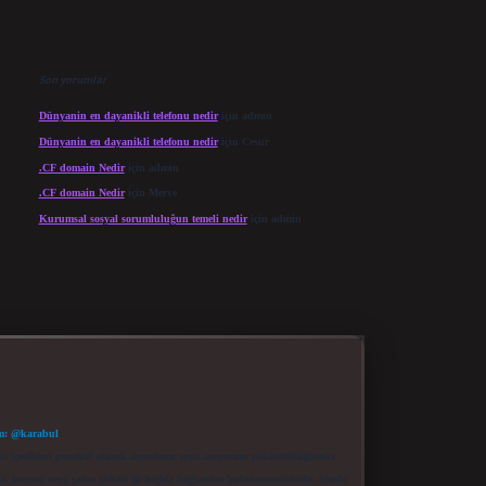
Son yorumlar
Dünyanin en dayanikli telefonu nedir
için
admin
Dünyanin en dayanikli telefonu nedir
için
Cesur
.CF domain Nedir
için
admin
.CF domain Nedir
için
Merve
Kurumsal sosyal sorumluluğun temeli nedir
için
admin
m: @karabul
eki içerikleri proaktif olarak denetleme veya araştırma yükümlülüğümüz
a, kurum veya şahıs şirketi ile hiçbir bağlantısı bulunmamaktadır. Sitede