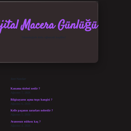
jital Macera Günlüğü
Teknolojiyle dolu eğlenceli keşifler!
Sidebar
elexbet güncel giriş
betexper bahis
Son Yazılar
Kanama türleri nedir ?
Ağustos 7, 2026
Bilgisayarın açma tuşu hangisi ?
Ağustos 6, 2026
Kelle paçanın zararları nelerdir ?
Ağustos 5, 2026
Avanosun nüfusu kaç ?
Ağustos 4, 2026