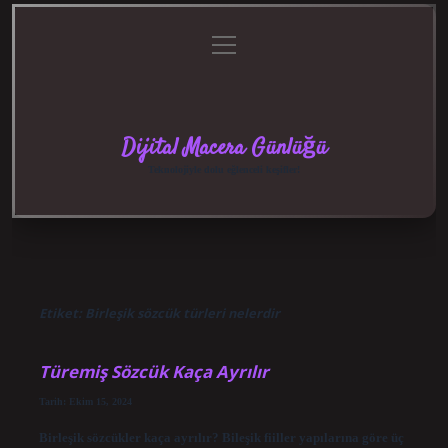
menüyü
Anasayfa
Gizlilik
Yasal
Hakkımızda
aç
Politikası
Uyarı
Dijital Macera Günlüğü
Teknolojiyle dolu eğlenceli keşifler!
Etiket:
Birleşik sözcük türleri nelerdir
Türemiş Sözcük Kaça Ayrılır
Tarih: Ekim 15, 2024
Birleşik sözcükler kaça ayrılır? Bileşik fiiller yapılarına göre üç