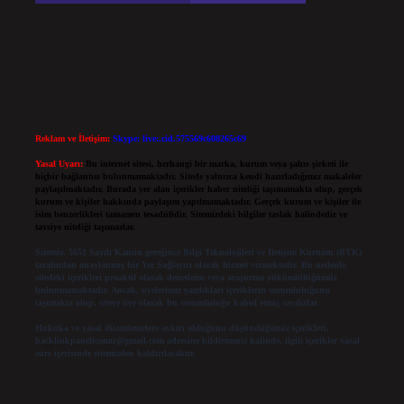
Reklam ve İletişim:
Skype: live:.cid.575569c608265c69
Yasal Uyarı:
Bu internet sitesi, herhangi bir marka, kurum veya şahıs şirketi ile
hiçbir bağlantısı bulunmamaktadır. Sitede yalnızca kendi hazırladığımız makaleler
paylaşılmaktadır. Burada yer alan içerikler haber niteliği taşımamakta olup, gerçek
kurum ve kişiler hakkında paylaşım yapılmamaktadır. Gerçek kurum ve kişiler ile
isim benzerlikleri tamamen tesadüfidir. Sitemizdeki bilgiler taslak halindedir ve
tavsiye niteliği taşımazlar.
Sitemiz, 5651 Sayılı Kanun gereğince Bilgi Teknolojileri ve İletişim Kurumu (BTK)
tarafından onaylanmış bir Yer Sağlayıcı olarak hizmet vermektedir. Bu nedenle,
sitedeki içerikleri proaktif olarak denetleme veya araştırma yükümlülüğümüz
bulunmamaktadır. Ancak, üyelerimiz yazdıkları içeriklerin sorumluluğunu
taşımakta olup, siteye üye olarak bu sorumluluğu kabul etmiş sayılırlar.
Hukuka ve yasal düzenlemelere aykırı olduğunu düşündüğünüz içerikleri,
backlinkpanelicomtr@gmail.com
adresine bildirmeniz halinde, ilgili içerikler yasal
süre içerisinde sitemizden kaldırılacaktır.