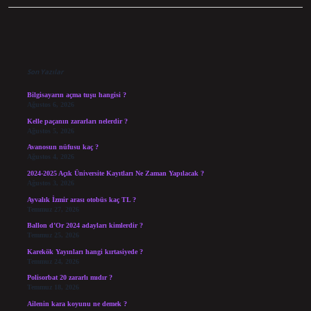
Sidebar
Son Yazılar
Bilgisayarın açma tuşu hangisi ?
Ağustos 6, 2026
Kelle paçanın zararları nelerdir ?
Ağustos 5, 2026
Avanosun nüfusu kaç ?
Ağustos 4, 2026
2024-2025 Açık Üniversite Kayıtları Ne Zaman Yapılacak ?
Ağustos 3, 2026
Ayvalık İzmir arası otobüs kaç TL ?
Temmuz 27, 2026
Ballon d’Or 2024 adayları kimlerdir ?
Temmuz 25, 2026
Karekök Yayınları hangi kırtasiyede ?
Temmuz 24, 2026
Polisorbat 20 zararlı mıdır ?
Temmuz 18, 2026
Ailenin kara koyunu ne demek ?