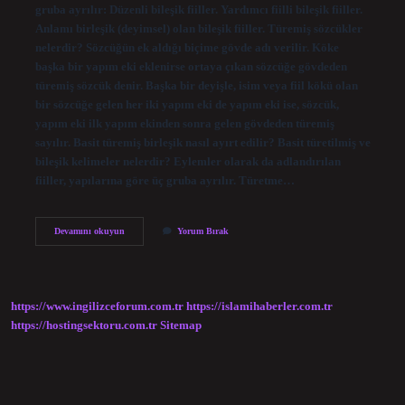
gruba ayrılır: Düzenli bileşik fiiller. Yardımcı fiilli bileşik fiiller.
Anlamı birleşik (deyimsel) olan bileşik fiiller. Türemiş sözcükler
nelerdir? Sözcüğün ek aldığı biçime gövde adı verilir. Köke
başka bir yapım eki eklenirse ortaya çıkan sözcüğe gövdeden
türemiş sözcük denir. Başka bir deyişle, isim veya fiil kökü olan
bir sözcüğe gelen her iki yapım eki de yapım eki ise, sözcük,
yapım eki ilk yapım ekinden sonra gelen gövdeden türemiş
sayılır. Basit türemiş birleşik nasıl ayırt edilir? Basit türetilmiş ve
bileşik kelimeler nelerdir? Eylemler olarak da adlandırılan
fiiller, yapılarına göre üç gruba ayrılır. Türetme…
Türemiş
Devamını okuyun
Yorum Bırak
Sözcük
Kaça
Ayrılır
https://www.ingilizceforum.com.tr
https://islamihaberler.com.tr
https://hostingsektoru.com.tr
Sitemap