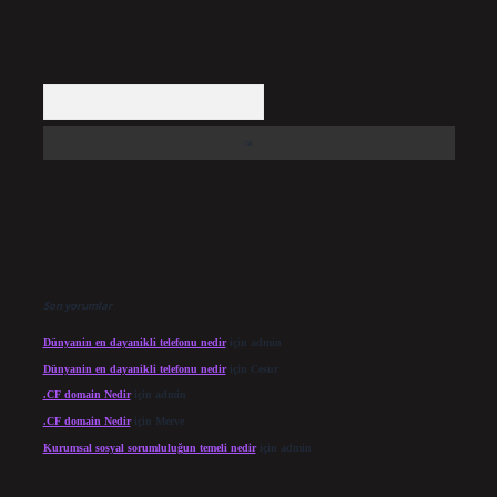
Arama
Son yorumlar
Dünyanin en dayanikli telefonu nedir
için
admin
Dünyanin en dayanikli telefonu nedir
için
Cesur
.CF domain Nedir
için
admin
.CF domain Nedir
için
Merve
Kurumsal sosyal sorumluluğun temeli nedir
için
admin