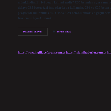
mümkündür. En iyi beton kalitesi nedir? C35 betonlar aynı zamanda
dolayı C35 beton özel inşaatlarda da kullanılır. C30 ve C35 beton s
projelerde kullanılır. C40, C45 ve C50 beton sınıfları en güçlü be
Kürlemesi İçin 3 Teknik…
Iyi
Devamını okuyun
Yorum Bırak
Bir
Beton
Nasıl
Elde
Edilir
https://www.ingilizceforum.com.tr
https://islamihaberler.com.tr
htt