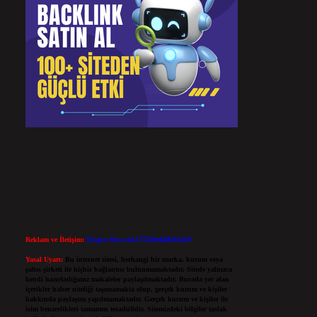
Reklam ve İletişim:
Skype: live:.cid.575569c608265c69
Yasal Uyarı:
Bu internet sitesi, herhangi bir marka, kurum veya
şahıs şirketi ile hiçbir bağlantısı bulunmamaktadır. Sitede yalnızca
kendi hazırladığımız makaleler paylaşılmaktadır. Burada yer alan
içerikler haber niteliği taşımamakta olup, gerçek kurum ve kişiler
hakkında paylaşım yapılmamaktadır. Gerçek kurum ve kişiler ile
isim benzerlikleri tamamen tesadüfidir. Sitemizdeki bilgiler taslak