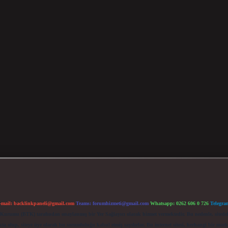
-mail:
backlinkpaneli@gmail.com
Teams:
forumhizmeti@gmail.com
Whatsapp: 0262 606 0 726
Telegra
im Kurumu (BTK) tarafından onaylanmış bir Yer Sağlayıcı olarak hizmet vermektedir. Bu nedenle, sited
 olup, siteye üye olarak bu sorumluluğu kabul etmiş sayılırlar. Bu internet sitesi, herhangi bir mark