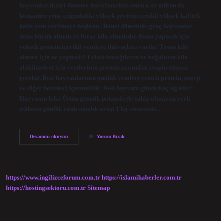
hayvanlar ikinci döneme hazırlanırken onlara az miktarda
konsantre yem, çoğunlukla yüksek protein içerikli yüksek kaliteli
kaba yem verilmeye başlanır. İkinci dönemde, genç hayvanlar
daha büyük olmalı ve biraz kilo almalıdır. Bunu yapmak için
yüksek protein içerikli yemlere ihtiyaçları vardır. Tosun kilo
alması için ne yapmalı? Erkek buzağıların ve boğaların kilo
alabilmeleri için yemlerinin protein açısından zengin olması
gerekir. Besi hayvanlarının günlük yemleri yeterli protein, enerji
ve diğer besinleri içermelidir. Besi hayvanı günde kaç kg alır?
Hayvanın Irkı: Üstün genetik potansiyele sahip olmayan yerli
ırkların günlük canlı ağırlık artışı 1 kg civarında…
Besi
Devamını okuyun
Yorum Bırak
Hayvanı
Nasıl
Kilo
Alır
https://www.ingilizceforum.com.tr
https://islamihaberler.com.tr
https://hostingsektoru.com.tr
Sitemap