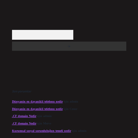
Arama
Son yorumlar
Dünyanin en dayanikli telefonu nedir
için
admin
Dünyanin en dayanikli telefonu nedir
için
Cesur
.CF domain Nedir
için
admin
.CF domain Nedir
için
Merve
Kurumsal sosyal sorumluluğun temeli nedir
için
admin