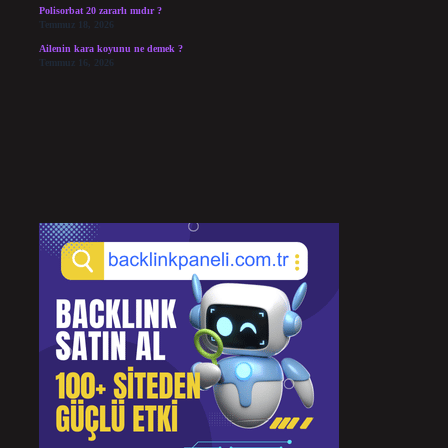
Polisorbat 20 zararlı mıdır ?
Temmuz 18, 2026
Ailenin kara koyunu ne demek ?
Temmuz 16, 2026