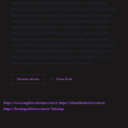
hayvanlar ikinci döneme hazırlanırken onlara az miktarda
konsantre yem, çoğunlukla yüksek protein içerikli yüksek kaliteli
kaba yem verilmeye başlanır. İkinci dönemde, genç hayvanlar
daha büyük olmalı ve biraz kilo almalıdır. Bunu yapmak için
yüksek protein içerikli yemlere ihtiyaçları vardır. Tosun kilo
alması için ne yapmalı? Erkek buzağıların ve boğaların kilo
alabilmeleri için yemlerinin protein açısından zengin olması
gerekir. Besi hayvanlarının günlük yemleri yeterli protein, enerji
ve diğer besinleri içermelidir. Besi hayvanı günde kaç kg alır?
Hayvanın Irkı: Üstün genetik potansiyele sahip olmayan yerli
ırkların günlük canlı ağırlık artışı 1 kg civarında…
Besi
Devamını okuyun
Yorum Bırak
Hayvanı
Nasıl
Kilo
Alır
https://www.ingilizceforum.com.tr
https://islamihaberler.com.tr
https://hostingsektoru.com.tr
Sitemap