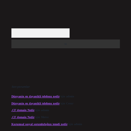
Arama
Son yorumlar
Dünyanin en dayanikli telefonu nedir
için
admin
Dünyanin en dayanikli telefonu nedir
için
Cesur
.CF domain Nedir
için
admin
.CF domain Nedir
için
Merve
Kurumsal sosyal sorumluluğun temeli nedir
için
admin