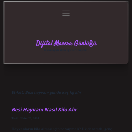
menüyü
Anasayfa
Gizlilik
Yasal
Hakkımızda
aç
Politikası
Uyarı
Dijital Macera Günlüğü
Teknolojiyle dolu eğlenceli keşifler!
Etiket:
Besi hayvanı günde kaç kg alır
Besi Hayvanı Nasıl Kilo Alır
Tarih: Ekim 26, 2024
Hayvanların kilo alması için ne yapmalı? İlk dönemde, genç