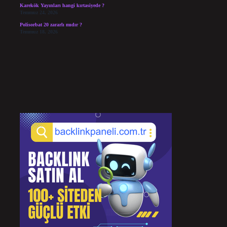
Karekök Yayınları hangi kırtasiyede ?
Temmuz 24, 2026
Polisorbat 20 zararlı mıdır ?
Temmuz 18, 2026