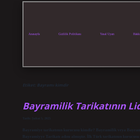
Anasayfa
Gizlilik Politikası
Yasal Uyarı
Hakk
Etiket:
Bayramı kimdir
Bayramilik Tarikatının Li
Tarih: Şubat 5, 2025
Bayramiye tarikatının kurucusu kimdir? Bayramilik veya Bayrami
Bayramiyye Tarikatı adını almıştır. İlk Türk tarikatının kurucus