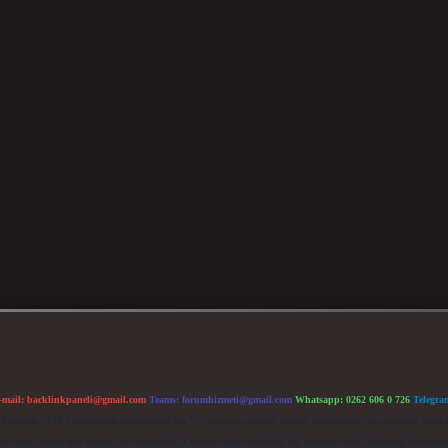
-mail:
backlinkpaneli@gmail.com
Teams:
forumhizmeti@gmail.com
Whatsapp: 0262 606 0 726
Telegra
im Kurumu (BTK) tarafından onaylanmış bir Yer Sağlayıcı olarak hizmet vermektedir. Bu nedenle, sited
 olup, siteye üye olarak bu sorumluluğu kabul etmiş sayılırlar. Bu internet sitesi, herhangi bir mark