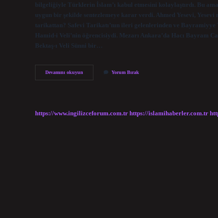
bilgeliğiyle Türklerin İslam’ı kabul etmesini kolaylaştırdı. Bu am
uygun bir şekilde sentezlemeye karar verdi. Ahmed Yesevi, Yesevi
tarikattan? Safevi Tarikatı’nın ileri gelenlerinden ve Bayramiyye
Hamid-i Veli’nin öğrencisiydi. Mezarı Ankara’da Hacı Bayram Ca
Bektaş-ı Veli Sünni bir…
Bayramilik
Devamını okuyun
Yorum Bırak
Tarikatının
Lideri
Kimdir
https://www.ingilizceforum.com.tr
https://islamihaberler.com.tr
htt