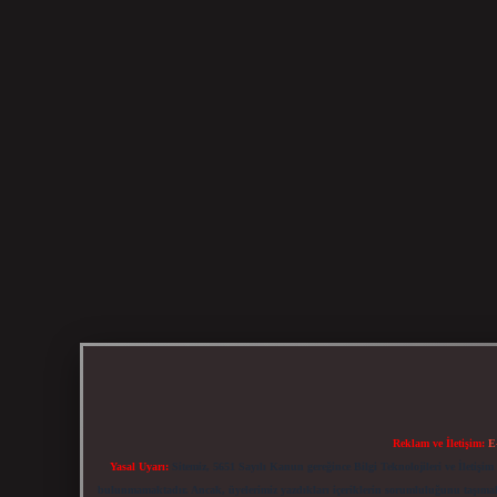
Reklam ve İletişim:
E
Yasal Uyarı:
Sitemiz, 5651 Sayılı Kanun gereğince Bilgi Teknolojileri ve İletiş
bulunmamaktadır. Ancak, üyelerimiz yazdıkları içeriklerin sorumluluğunu taşımakta