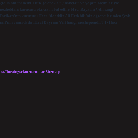
açla İslam inancını Türk gelenekleri, inançları ve yaşam biçimleriyle
 mezhebinin kurucusu olarak kabul edilir. Hacı Bayram Veli hangi
 Tarikatı’nın kurucusu Hoca Alaaddin Ali Erdebili’nin öğrencilerinden Şeyh
mii’nin yanındadır. Haci Bayram Veli hangi mezheptendir? 1- Hacı
ps://hostingsektoru.com.tr
Sitemap