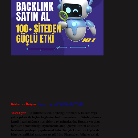
Reklam ve İletişim:
Skype: live:.cid.575569c608265c69
Yasal Uyarı:
Bu internet sitesi, herhangi bir marka, kurum veya
şahıs şirketi ile hiçbir bağlantısı bulunmamaktadır. Sitede yalnızca
kendi hazırladığımız makaleler paylaşılmaktadır. Burada yer alan
içerikler haber niteliği taşımamakta olup, gerçek kurum ve kişiler
hakkında paylaşım yapılmamaktadır. Gerçek kurum ve kişiler ile
isim benzerlikleri tamamen tesadüfidir. Sitemizdeki bilgiler taslak