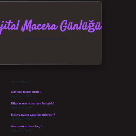
jital Macera Günlüğü
Teknolojiyle dolu eğlenceli keşifler!
Sidebar
elexbet güncel giriş
betexper bahis
Son Yazılar
Kanama türleri nedir ?
Ağustos 7, 2026
Bilgisayarın açma tuşu hangisi ?
Ağustos 6, 2026
Kelle paçanın zararları nelerdir ?
Ağustos 5, 2026
Avanosun nüfusu kaç ?
Ağustos 4, 2026