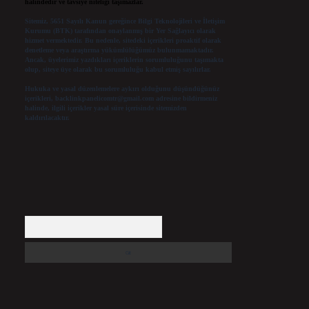
halindedir ve tavsiye niteliği taşımazlar.
Sitemiz, 5651 Sayılı Kanun gereğince Bilgi Teknolojileri ve İletişim
Kurumu (BTK) tarafından onaylanmış bir Yer Sağlayıcı olarak
hizmet vermektedir. Bu nedenle, sitedeki içerikleri proaktif olarak
denetleme veya araştırma yükümlülüğümüz bulunmamaktadır.
Ancak, üyelerimiz yazdıkları içeriklerin sorumluluğunu taşımakta
olup, siteye üye olarak bu sorumluluğu kabul etmiş sayılırlar.
Hukuka ve yasal düzenlemelere aykırı olduğunu düşündüğünüz
içerikleri,
backlinkpanelicomtr@gmail.com
adresine bildirmeniz
halinde, ilgili içerikler yasal süre içerisinde sitemizden
kaldırılacaktır.
Arama