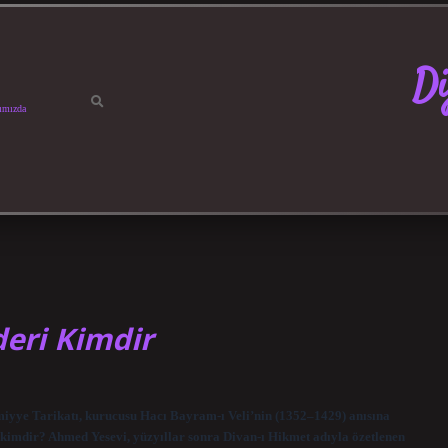
Di
ımızda
deri Kimdir
yye Tarikatı, kurucusu Hacı Bayram-ı Veli’nin (1352–1429) anısına
u kimdir? Ahmed Yesevi, yüzyıllar sonra Divan-ı Hikmet adıyla özetlenen