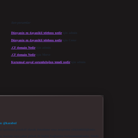
Son yorumlar
Dünyanin en dayanikli telefonu nedir
için
admin
Dünyanin en dayanikli telefonu nedir
için
Cesur
.CF domain Nedir
için
admin
.CF domain Nedir
için
Merve
Kurumsal sosyal sorumluluğun temeli nedir
için
admin
m: @karabul
eki içerikleri proaktif olarak denetleme veya araştırma yükümlülüğümüz
a, kurum veya şahıs şirketi ile hiçbir bağlantısı bulunmamaktadır. Sitede