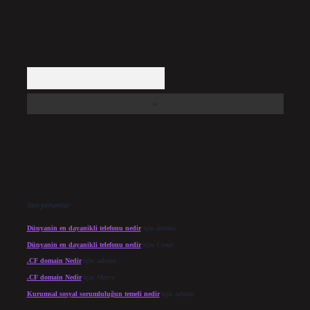
Arama
Son yorumlar
Dünyanin en dayanikli telefonu nedir
için
admin
Dünyanin en dayanikli telefonu nedir
için
Cesur
.CF domain Nedir
için
admin
.CF domain Nedir
için
Merve
Kurumsal sosyal sorumluluğun temeli nedir
için
admin