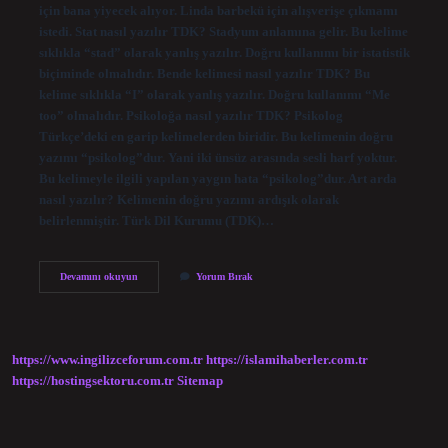
için bana yiyecek alıyor. Linda barbekü için alışverişe çıkmamı
istedi. Stat nasıl yazılır TDK? Stadyum anlamına gelir. Bu kelime
sıklıkla “stad” olarak yanlış yazılır. Doğru kullanımı bir istatistik
biçiminde olmalıdır. Bende kelimesi nasıl yazılır TDK? Bu
kelime sıklıkla “I” olarak yanlış yazılır. Doğru kullanımı “Me
too” olmalıdır. Psikoloğa nasıl yazılır TDK? Psikolog
Türkçe’deki en garip kelimelerden biridir. Bu kelimenin doğru
yazımı “psikolog”dur. Yani iki ünsüz arasında sesli harf yoktur.
Bu kelimeyle ilgili yapılan yaygın hata “psikolog”dur. Art arda
nasıl yazılır? Kelimenin doğru yazımı ardışık olarak
belirlenmiştir. Türk Dil Kurumu (TDK)…
Bant
Devamını okuyun
Yorum Bırak
Nasıl
Yazılır
Tdk
https://www.ingilizceforum.com.tr
https://islamihaberler.com.tr
https://hostingsektoru.com.tr
Sitemap