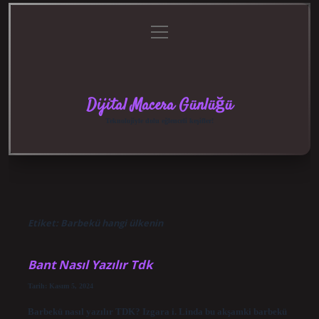
menüyü
Anasayfa
Gizlilik
Yasal
Hakkımızda
aç
Politikası
Uyarı
Dijital Macera Günlüğü
Teknolojiyle dolu eğlenceli keşifler!
Etiket:
Barbekü hangi ülkenin
Bant Nasıl Yazılır Tdk
Tarih: Kasım 5, 2024
Barbekü nasıl yazılır TDK? Izgara i. Linda bu akşamki barbekü