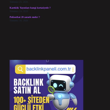
Temmuz 25, 2026
Karekök Yayınları hangi kırtasiyede ?
Temmuz 24, 2026
Polisorbat 20 zararlı mıdır ?
Temmuz 18, 2026