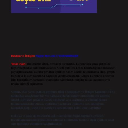
Reklam ve İletişim:
Skype: live:.cid.575569c608265c69
Yasal Uyarı:
Bu internet sitesi, herhangi bir marka, kurum veya şahıs şirketi ile
hiçbir bağlantısı bulunmamaktadır. Sitede yalnızca kendi hazırladığımız makaleler
paylaşılmaktadır. Burada yer alan içerikler haber niteliği taşımamakta olup, gerçek
kurum ve kişiler hakkında paylaşım yapılmamaktadır. Gerçek kurum ve kişiler ile
isim benzerlikleri tamamen tesadüfidir. Sitemizdeki bilgiler taslak halindedir ve
tavsiye niteliği taşımazlar.
Sitemiz, 5651 Sayılı Kanun gereğince Bilgi Teknolojileri ve İletişim Kurumu (BTK)
tarafından onaylanmış bir Yer Sağlayıcı olarak hizmet vermektedir. Bu nedenle,
sitedeki içerikleri proaktif olarak denetleme veya araştırma yükümlülüğümüz
bulunmamaktadır. Ancak, üyelerimiz yazdıkları içeriklerin sorumluluğunu
taşımakta olup, siteye üye olarak bu sorumluluğu kabul etmiş sayılırlar.
Hukuka ve yasal düzenlemelere aykırı olduğunu düşündüğünüz içerikleri,
backlinkpanelicomtr@gmail.com
adresine bildirmeniz halinde, ilgili içerikler yasal
süre içerisinde sitemizden kaldırılacaktır.