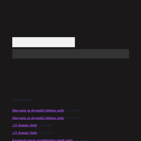
Arama
Son yorumlar
Dünyanin en dayanikli telefonu nedir
için
admin
Dünyanin en dayanikli telefonu nedir
için
Cesur
.CF domain Nedir
için
admin
.CF domain Nedir
için
Merve
Kurumsal sosyal sorumluluğun temeli nedir
için
admin