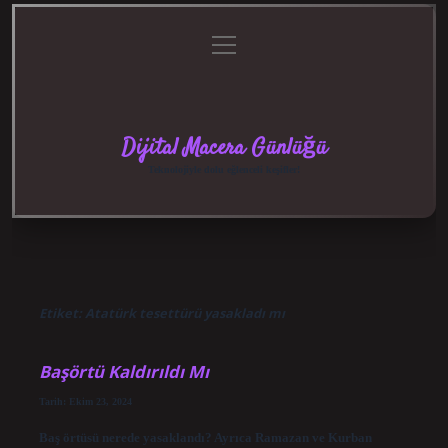
menüyü
Anasayfa
Gizlilik
Yasal
Hakkımızda
aç
Politikası
Uyarı
Dijital Macera Günlüğü
Teknolojiyle dolu eğlenceli keşifler!
Etiket:
Atatürk tesettürü yasakladı mı
Başörtü Kaldırıldı Mı
Tarih: Ekim 23, 2024
Baş örtüsü nerede yasaklandı? Ayrıca Ramazan ve Kurban