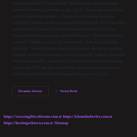
Bayramı tatilleri de iptal edildi. Tacikistan’da uzun zamandır
kamu ofislerinde başörtüsü yasağı var. Tacikistan parlamentosu,
çocuklar için başörtüsünü ve Ramazan ve Kurban Bayramı
tatillerini yasaklayan bir yasa tasarısını kabul etti. Başörtü neden
yasaklandı? Rahman’ın imzasını taşıyan başörtüsü, sarık ve
İslami semboller taşıyan giysilerin kullanımı “ülkenin kültürüne
yabancı” olduğu gerekçesiyle yasaklandı. Yasa değişikliğinin
amacının “ulusal kültürel değerleri korumak, hurafe ve aşırılığı
önlemek, tören ve bayramlarda israfı önlemek” olduğu açıklandı.
Türbanı hangi ülke yasakladı? Tacikistan’daki başörtüsü yasağı,
hükümetin 1997’den bu yana izlediği siyasi çizginin bir ifadesi
olarak görülüyor. Başörtüsü yasağını da içeren 35 yasa…
Başörtü
Devamını okuyun
Yorum Bırak
Kaldırıldı
Mı
https://www.ingilizceforum.com.tr
https://islamihaberler.com.tr
https://hostingsektoru.com.tr
Sitemap