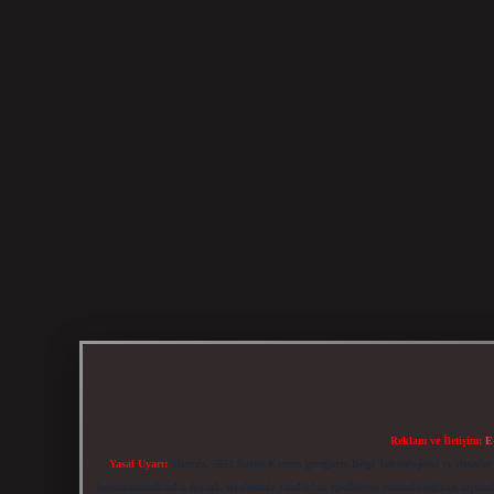
Reklam ve İletişim:
E
Yasal Uyarı:
Sitemiz, 5651 Sayılı Kanun gereğince Bilgi Teknolojileri ve İletiş
bulunmamaktadır. Ancak, üyelerimiz yazdıkları içeriklerin sorumluluğunu taşımakta