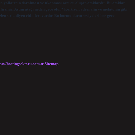
hava yollarının daralması ve tıkanması sonucu oluşan ataklardır. Bu ataklar
ilirsiniz. Astım atağı neden gece olur? Kortizol, adrenalin ve melatonin gibi
len sirkadiyen ritimleri vardır. Bu hormonların seviyeleri her gece
ps://hostingsektoru.com.tr
Sitemap