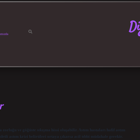
Di
ımızda
r
a zorluğu ve göğüste sıkışma hissi oluşabilir. Astım hastaları hafif astım
ddetli astım krizi belirtileri ortaya çıkarsa acil tıbbi müdahale gerekir.