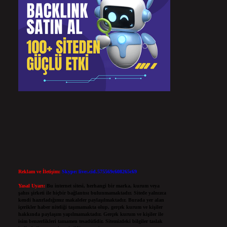
Reklam ve İletişim:
Skype: live:.cid.575569c608265c69
Yasal Uyarı:
Bu internet sitesi, herhangi bir marka, kurum veya
şahıs şirketi ile hiçbir bağlantısı bulunmamaktadır. Sitede yalnızca
kendi hazırladığımız makaleler paylaşılmaktadır. Burada yer alan
içerikler haber niteliği taşımamakta olup, gerçek kurum ve kişiler
hakkında paylaşım yapılmamaktadır. Gerçek kurum ve kişiler ile
isim benzerlikleri tamamen tesadüfidir. Sitemizdeki bilgiler taslak