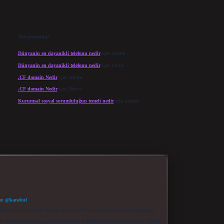
Son yorumlar
Dünyanin en dayanikli telefonu nedir
için
admin
Dünyanin en dayanikli telefonu nedir
için
Cesur
.CF domain Nedir
için
admin
.CF domain Nedir
için
Merve
Kurumsal sosyal sorumluluğun temeli nedir
için
admin
m: @karabul
eki içerikleri proaktif olarak denetleme veya araştırma yükümlülüğümüz
a, kurum veya şahıs şirketi ile hiçbir bağlantısı bulunmamaktadır. Sitede