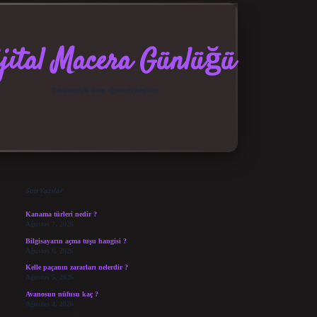
jital Macera Günlüğü
Teknolojiyle dolu eğlenceli keşifler!
Sidebar
elexbet güncel giriş
betexper bahis
Son Yazılar
Kanama türleri nedir ?
Ağustos 7, 2026
Bilgisayarın açma tuşu hangisi ?
Ağustos 6, 2026
Kelle paçanın zararları nelerdir ?
Ağustos 5, 2026
Avanosun nüfusu kaç ?
Ağustos 4, 2026