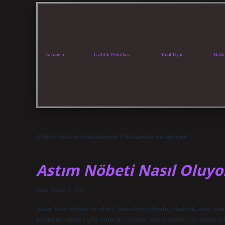
Anasayfa
Gizlilik Politikası
Yasal Uyarı
Hakk
Etiket:
Astım tedavisinde 3 basamak ne demek
Astım Nöbeti Nasıl Oluyo
Tarih: Kasım 13, 2024
Astım krizi gelince ne olur? Astım krizi; Hırıltı, öksürük, nefes alm
krizlerini inhaler gibi astım ilaçlarıyla tedavi edebilirler ancak şi