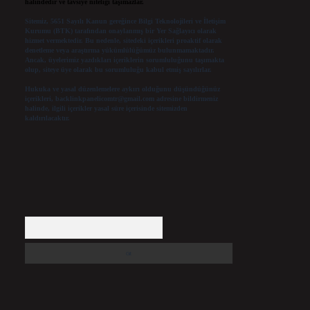
halindedir ve tavsiye niteliği taşımazlar.
Sitemiz, 5651 Sayılı Kanun gereğince Bilgi Teknolojileri ve İletişim
Kurumu (BTK) tarafından onaylanmış bir Yer Sağlayıcı olarak
hizmet vermektedir. Bu nedenle, sitedeki içerikleri proaktif olarak
denetleme veya araştırma yükümlülüğümüz bulunmamaktadır.
Ancak, üyelerimiz yazdıkları içeriklerin sorumluluğunu taşımakta
olup, siteye üye olarak bu sorumluluğu kabul etmiş sayılırlar.
Hukuka ve yasal düzenlemelere aykırı olduğunu düşündüğünüz
içerikleri,
backlinkpanelicomtr@gmail.com
adresine bildirmeniz
halinde, ilgili içerikler yasal süre içerisinde sitemizden
kaldırılacaktır.
Arama