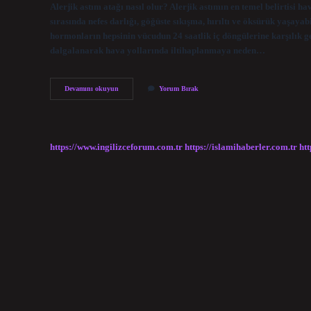
Alerjik astım atağı nasıl olur? Alerjik astımın en temel belirtisi 
sırasında nefes darlığı, göğüste sıkışma, hırıltı ve öksürük yaşayab
hormonların hepsinin vücudun 24 saatlik iç döngülerine karşılık ge
dalgalanarak hava yollarında iltihaplanmaya neden…
Astım
Devamını okuyun
Yorum Bırak
Nöbeti
Nasıl
Oluyor
https://www.ingilizceforum.com.tr
https://islamihaberler.com.tr
htt