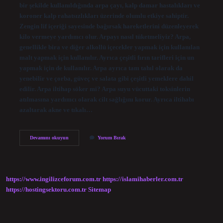
bir şekilde kullanıldığında arpa çayı, kalp damar hastalıkları ve
koroner kalp rahatsızlıkları üzerinde olumlu etkiye sahiptir.
Zengin lif içeriği sayesinde bağırsak hareketlerini düzenleyerek
kilo vermeye yardımcı olur. Arpayı nasıl tüketmeliyiz? Arpa,
genellikle bira ve diğer alkollü içecekler yapmak için kullanılan
malt yapmak için kullanılır. Ayrıca çeşitli fırın tarifleri için un
yapmak için de kullanılır. Arpa ayrıca tam tahıl olarak da
yenebilir ve çorba, güveç ve salata gibi çeşitli yemeklere dahil
edilir. Arpa iltihap söker mi? Arpa suyu vücuttaki toksinlerin
atılmasına yardımcı olarak cilt sağlığını korur. Ayrıca iltihabı
azaltarak akne ve tıkalı…
Arpa
Devamını okuyun
Yorum Bırak
Nelere
Iyi
Gelir
https://www.ingilizceforum.com.tr
https://islamihaberler.com.tr
https://hostingsektoru.com.tr
Sitemap