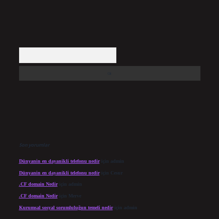
Arama
Son yorumlar
Dünyanin en dayanikli telefonu nedir
için
admin
Dünyanin en dayanikli telefonu nedir
için
Cesur
.CF domain Nedir
için
admin
.CF domain Nedir
için
Merve
Kurumsal sosyal sorumluluğun temeli nedir
için
admin