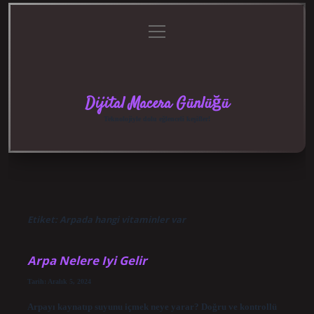
menüyü
Anasayfa
Gizlilik
Yasal
Hakkımızda
aç
Politikası
Uyarı
Dijital Macera Günlüğü
Teknolojiyle dolu eğlenceli keşifler!
Etiket:
Arpada hangi vitaminler var
Arpa Nelere Iyi Gelir
Tarih: Aralık 5, 2024
Arpayı kaynatıp suyunu içmek neye yarar? Doğru ve kontrollü