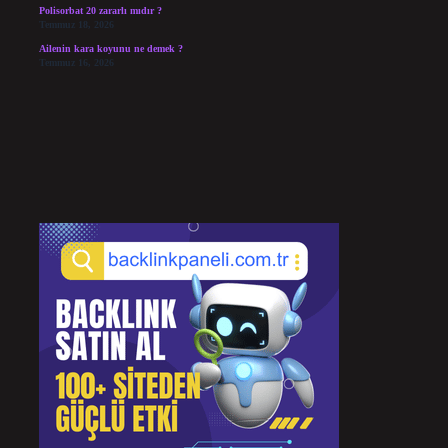
Polisorbat 20 zararlı mıdır ?
Temmuz 18, 2026
Ailenin kara koyunu ne demek ?
Temmuz 16, 2026