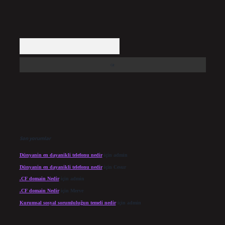
Arama
Son yorumlar
Dünyanin en dayanikli telefonu nedir
için
admin
Dünyanin en dayanikli telefonu nedir
için
Cesur
.CF domain Nedir
için
admin
.CF domain Nedir
için
Merve
Kurumsal sosyal sorumluluğun temeli nedir
için
admin