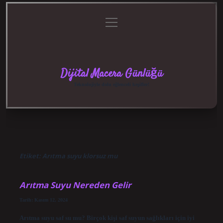
menüyü
Anasayfa
Gizlilik
Yasal
Hakkımızda
aç
Politikası
Uyarı
Dijital Macera Günlüğü
Teknolojiyle dolu eğlenceli keşifler!
Etiket:
Arıtma suyu klorsuz mu
Arıtma Suyu Nereden Gelir
Tarih: Kasım 12, 2024
Arıtma suyu saf su mu? Birçok kişi saf suyun sağlıkları için iyi