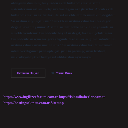
olduğunu düşünür, bu yüzden evde kullandıkları arıtma
sistemlerinin saf su üretip üretmediğini araştırırlar. Ancak evde
kullandıkları su arıtıcıları ile saf su elde etmek mümkün değildir.
Su arıtma suyu içilir mi? Sürekli su arıtma cihazları bir diğer
değerli avantaj sunar. Arıtma sistemindeki tanklar sayesinde su
sürekli yenilenir. Bu nedenle bayat su değil, taze su içebilirsiniz.
Bu nedenle su içmeniz gerektiğinde taze su sizin için oradadır. Su
arıtma cihazı suyu nasıl arıtır? Su arıtma cihazları ters ozmoz
adını verdiğimiz prensiple çalışır. Bu prensip; suyu fiziksel,
mikrobiyolojik ve kimyasal atıklardan ayırmaya…
Arıtma
Devamını okuyun
Yorum Bırak
Suyu
Nereden
Gelir
https://www.ingilizceforum.com.tr
https://islamihaberler.com.tr
https://hostingsektoru.com.tr
Sitemap