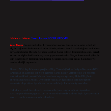
Reklam ve İletişim:
Skype: live:.cid.575569c608265c69
Yasal Uyarı:
Bu internet sitesi, herhangi bir marka, kurum veya şahıs şirketi ile
hiçbir bağlantısı bulunmamaktadır. Sitede yalnızca kendi hazırladığımız makaleler
paylaşılmaktadır. Burada yer alan içerikler haber niteliği taşımamakta olup, gerçek
kurum ve kişiler hakkında paylaşım yapılmamaktadır. Gerçek kurum ve kişiler ile
isim benzerlikleri tamamen tesadüfidir. Sitemizdeki bilgiler taslak halindedir ve
tavsiye niteliği taşımazlar.
Sitemiz, 5651 Sayılı Kanun gereğince Bilgi Teknolojileri ve İletişim Kurumu (BTK)
tarafından onaylanmış bir Yer Sağlayıcı olarak hizmet vermektedir. Bu nedenle,
sitedeki içerikleri proaktif olarak denetleme veya araştırma yükümlülüğümüz
bulunmamaktadır. Ancak, üyelerimiz yazdıkları içeriklerin sorumluluğunu
taşımakta olup, siteye üye olarak bu sorumluluğu kabul etmiş sayılırlar.
Hukuka ve yasal düzenlemelere aykırı olduğunu düşündüğünüz içerikleri,
backlinkpanelicomtr@gmail.com
adresine bildirmeniz halinde, ilgili içerikler yasal
süre içerisinde sitemizden kaldırılacaktır.