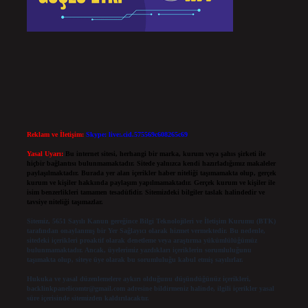
Reklam ve İletişim:
Skype: live:.cid.575569c608265c69
Yasal Uyarı:
Bu internet sitesi, herhangi bir marka, kurum veya şahıs şirketi ile
hiçbir bağlantısı bulunmamaktadır. Sitede yalnızca kendi hazırladığımız makaleler
paylaşılmaktadır. Burada yer alan içerikler haber niteliği taşımamakta olup, gerçek
kurum ve kişiler hakkında paylaşım yapılmamaktadır. Gerçek kurum ve kişiler ile
isim benzerlikleri tamamen tesadüfidir. Sitemizdeki bilgiler taslak halindedir ve
tavsiye niteliği taşımazlar.
Sitemiz, 5651 Sayılı Kanun gereğince Bilgi Teknolojileri ve İletişim Kurumu (BTK)
tarafından onaylanmış bir Yer Sağlayıcı olarak hizmet vermektedir. Bu nedenle,
sitedeki içerikleri proaktif olarak denetleme veya araştırma yükümlülüğümüz
bulunmamaktadır. Ancak, üyelerimiz yazdıkları içeriklerin sorumluluğunu
taşımakta olup, siteye üye olarak bu sorumluluğu kabul etmiş sayılırlar.
Hukuka ve yasal düzenlemelere aykırı olduğunu düşündüğünüz içerikleri,
backlinkpanelicomtr@gmail.com
adresine bildirmeniz halinde, ilgili içerikler yasal
süre içerisinde sitemizden kaldırılacaktır.