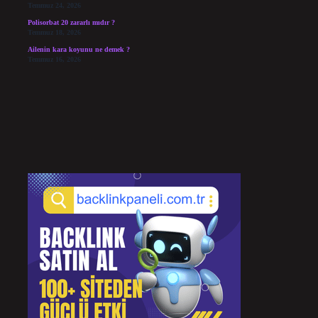
Temmuz 24, 2026
Polisorbat 20 zararlı mıdır ?
Temmuz 18, 2026
Ailenin kara koyunu ne demek ?
Temmuz 16, 2026