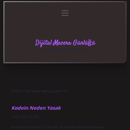
menüyü
Anasayfa
Gizlilik
Yasal
Hakkımızda
aç
Politikası
Uyarı
Dijital Macera Günlüğü
Teknolojiyle dolu eğlenceli keşifler!
Etiket:
Apranax uyku yapar mı
Kodein Neden Yasak
Tarih: Aralık 26, 2024
Kodein zararlı mı? Aşırı doz. Kodeinin aşırı dozu kazara