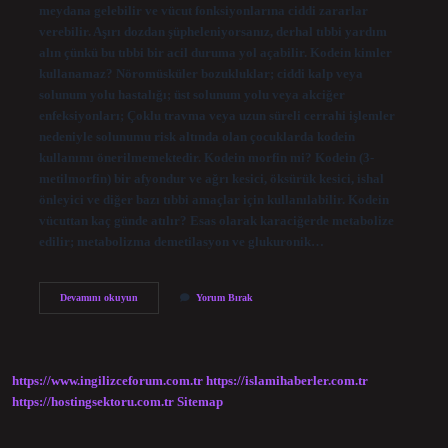
meydana gelebilir ve vücut fonksiyonlarına ciddi zararlar
verebilir. Aşırı dozdan şüpheleniyorsanız, derhal tıbbi yardım
alın çünkü bu tıbbi bir acil duruma yol açabilir. Kodein kimler
kullanamaz? Nöromüsküler bozukluklar; ciddi kalp veya
solunum yolu hastalığı; üst solunum yolu veya akciğer
enfeksiyonları; Çoklu travma veya uzun süreli cerrahi işlemler
nedeniyle solunumu risk altında olan çocuklarda kodein
kullanımı önerilmemektedir. Kodein morfin mi? Kodein (3-
metilmorfin) bir afyondur ve ağrı kesici, öksürük kesici, ishal
önleyici ve diğer bazı tıbbi amaçlar için kullanılabilir. Kodein
vücuttan kaç günde atılır? Esas olarak karaciğerde metabolize
edilir; metabolizma demetilasyon ve glukuronik…
Kodein
Devamını okuyun
Yorum Bırak
Neden
Yasak
https://www.ingilizceforum.com.tr
https://islamihaberler.com.tr
https://hostingsektoru.com.tr
Sitemap