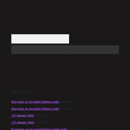
Arama
Son yorumlar
Dünyanin en dayanikli telefonu nedir
için
admin
Dünyanin en dayanikli telefonu nedir
için
Cesur
.CF domain Nedir
için
admin
.CF domain Nedir
için
Merve
Kurumsal sosyal sorumluluğun temeli nedir
için
admin