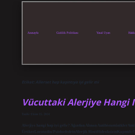
Anasayfa
Gizlilik Politikası
Yasal Uyarı
Hakk
Etiket:
Allerset hap kaşıntıya iyi gelir mi
Vücuttaki Alerjiye Hangi Il
Tarih: Ekim 15, 2024
Alerjiye hangi hap iyi gelir? Ağızdan Alınan AntihistaminiklerAn
ÜrtikerLoratadin/PsödoefedrinAlerjik RinitHidroksizinKaşıntılı C