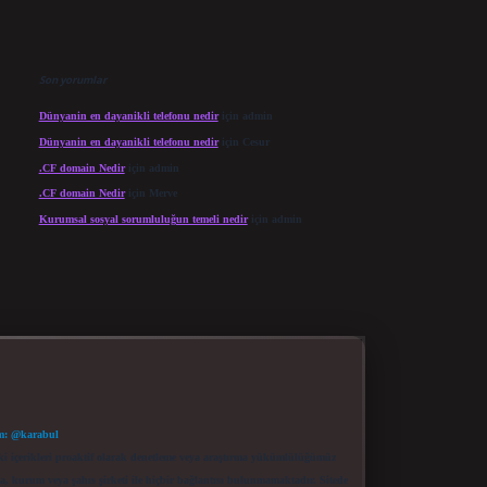
Son yorumlar
Dünyanin en dayanikli telefonu nedir
için
admin
Dünyanin en dayanikli telefonu nedir
için
Cesur
.CF domain Nedir
için
admin
.CF domain Nedir
için
Merve
Kurumsal sosyal sorumluluğun temeli nedir
için
admin
m: @karabul
eki içerikleri proaktif olarak denetleme veya araştırma yükümlülüğümüz
a, kurum veya şahıs şirketi ile hiçbir bağlantısı bulunmamaktadır. Sitede