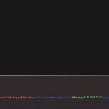
-mail:
backlinkpaneli@gmail.com
Teams:
forumhizmeti@gmail.com
Whatsapp: 0262 606 0 726
Telegra
im Kurumu (BTK) tarafından onaylanmış bir Yer Sağlayıcı olarak hizmet vermektedir. Bu nedenle, sited
 olup, siteye üye olarak bu sorumluluğu kabul etmiş sayılırlar. Bu internet sitesi, herhangi bir mark