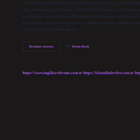
TutmasıUykusuzluk8 satır daha Alerjiye en hızlı ne iyi gelir? Aler
daha sık temizleyin Makale…• 9 Mart 2024 Kaşıntı ve alerjiye ne iyi 
nemlendirici uygulamak, soğuk kompres uygulamak, cilde kaşıntı ö
ve pamuklu giysiler tercih etmek ve antihistaminikler almak kaşıntıy
tedavi etmek ve kontrol altına…
Vücuttaki
Devamını okuyun
Yorum Bırak
Alerjiye
Hangi
Ilaç
Iyi
Gelir
https://www.ingilizceforum.com.tr
https://islamihaberler.com.tr
htt