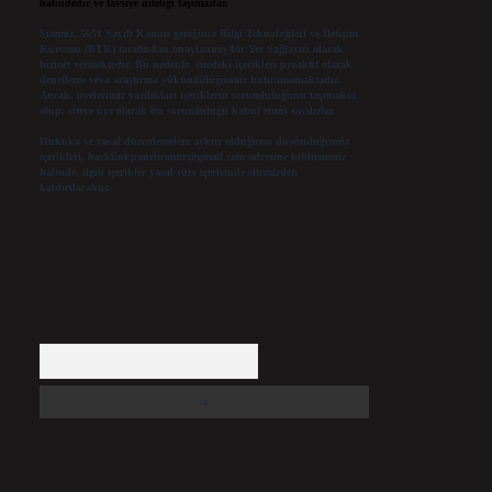
halindedir ve tavsiye niteliği taşımazlar.
Sitemiz, 5651 Sayılı Kanun gereğince Bilgi Teknolojileri ve İletişim
Kurumu (BTK) tarafından onaylanmış bir Yer Sağlayıcı olarak
hizmet vermektedir. Bu nedenle, sitedeki içerikleri proaktif olarak
denetleme veya araştırma yükümlülüğümüz bulunmamaktadır.
Ancak, üyelerimiz yazdıkları içeriklerin sorumluluğunu taşımakta
olup, siteye üye olarak bu sorumluluğu kabul etmiş sayılırlar.
Hukuka ve yasal düzenlemelere aykırı olduğunu düşündüğünüz
içerikleri,
backlinkpanelicomtr@gmail.com
adresine bildirmeniz
halinde, ilgili içerikler yasal süre içerisinde sitemizden
kaldırılacaktır.
Arama