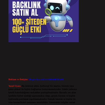
Reklam ve İletişim:
Skype: live:.cid.575569c608265c69
Yasal Uyarı:
Bu internet sitesi, herhangi bir marka, kurum veya
şahıs şirketi ile hiçbir bağlantısı bulunmamaktadır. Sitede yalnızca
kendi hazırladığımız makaleler paylaşılmaktadır. Burada yer alan
içerikler haber niteliği taşımamakta olup, gerçek kurum ve kişiler
hakkında paylaşım yapılmamaktadır. Gerçek kurum ve kişiler ile
isim benzerlikleri tamamen tesadüfidir. Sitemizdeki bilgiler taslak