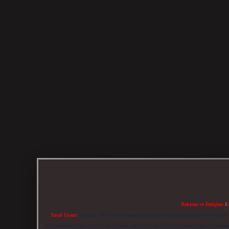
Reklam ve İletişim:
E
Yasal Uyarı:
Sitemiz, 5651 Sayılı Kanun gereğince Bilgi Teknolojileri ve İletiş
bulunmamaktadır. Ancak, üyelerimiz yazdıkları içeriklerin sorumluluğunu taşımakta