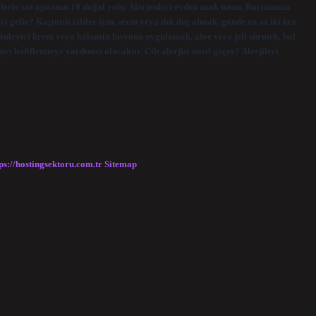
jilerle savaşmanın 10 doğal yolu. Alerjenleri evden uzak tutun. Burnunuzu
gelir? Kaşıntılı ciltler için, serin veya ılık duş almak, günde en az iki kez
nleyici krem ​​veya kalamin losyonu uygulamak, aloe vera jeli sürmek, bol
ı hafifletmeye yardımcı olacaktır. Cilt alerjisi nasıl geçer? Alerjileri
ps://hostingsektoru.com.tr
Sitemap