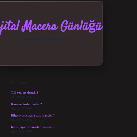
jital Macera Günlüğü
Teknolojiyle dolu eğlenceli keşifler!
Sidebar
elexbet güncel giriş
betexper bahis
Son Yazılar
Tali ceza ne demek ?
Ağustos 8, 2026
Kanama türleri nedir ?
Ağustos 7, 2026
Bilgisayarın açma tuşu hangisi ?
Ağustos 6, 2026
Kelle paçanın zararları nelerdir ?
Ağustos 5, 2026