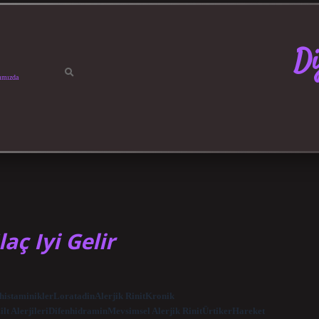
Di
ımızda
aç Iyi Gelir
tihistaminiklerLoratadinAlerjik RinitKronik
ilt AlerjileriDifenhidraminMevsimsel Alerjik RinitÜrtikerHareket