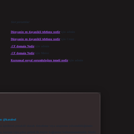
Son yorumlar
Dünyanin en dayanikli telefonu nedir
için
admin
Dünyanin en dayanikli telefonu nedir
için
Cesur
.CF domain Nedir
için
admin
.CF domain Nedir
için
Merve
Kurumsal sosyal sorumluluğun temeli nedir
için
admin
m: @karabul
eki içerikleri proaktif olarak denetleme veya araştırma yükümlülüğümüz
a, kurum veya şahıs şirketi ile hiçbir bağlantısı bulunmamaktadır. Sitede