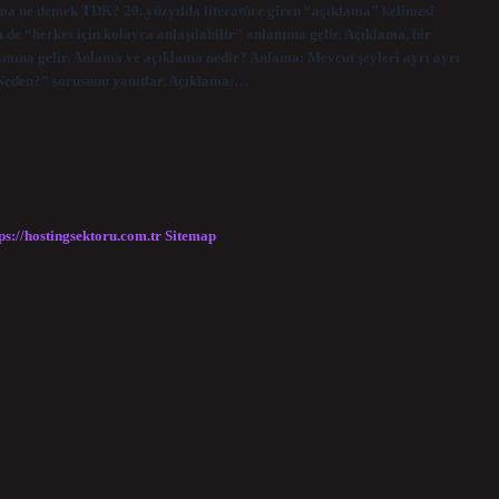
lama ne demek TDK? 20. yüzyılda literatüre giren “açıklama” kelimesi
 de “herkes için kolayca anlaşılabilir” anlamına gelir. Açıklama, bir
lamına gelir. Anlama ve açıklama nedir? Anlama: Mevcut şeyleri ayrı ayrı
“Neden?” sorusunu yanıtlar. Açıklama:…
ps://hostingsektoru.com.tr
Sitemap