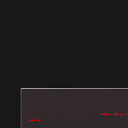
Reklam ve İletişim:
E
Yasal Uyarı:
Sitemiz, 5651 Sayılı Kanun gereğince Bilgi Teknolojileri ve İletiş
bulunmamaktadır. Ancak, üyelerimiz yazdıkları içeriklerin sorumluluğunu taşımakta