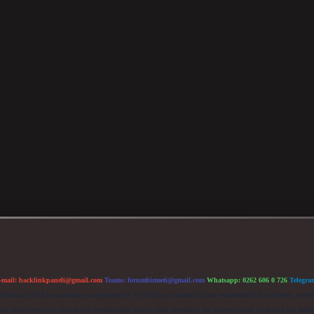
-mail:
backlinkpaneli@gmail.com
Teams:
forumhizmeti@gmail.com
Whatsapp: 0262 606 0 726
Telegra
im Kurumu (BTK) tarafından onaylanmış bir Yer Sağlayıcı olarak hizmet vermektedir. Bu nedenle, sited
 olup, siteye üye olarak bu sorumluluğu kabul etmiş sayılırlar. Bu internet sitesi, herhangi bir mark