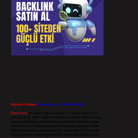
Reklam ve İletişim:
Skype: live:.cid.575569c608265c69
Yasal Uyarı:
Bu internet sitesi, herhangi bir marka, kurum veya
şahıs şirketi ile hiçbir bağlantısı bulunmamaktadır. Sitede yalnızca
kendi hazırladığımız makaleler paylaşılmaktadır. Burada yer alan
içerikler haber niteliği taşımamakta olup, gerçek kurum ve kişiler
hakkında paylaşım yapılmamaktadır. Gerçek kurum ve kişiler ile
isim benzerlikleri tamamen tesadüfidir. Sitemizdeki bilgiler taslak