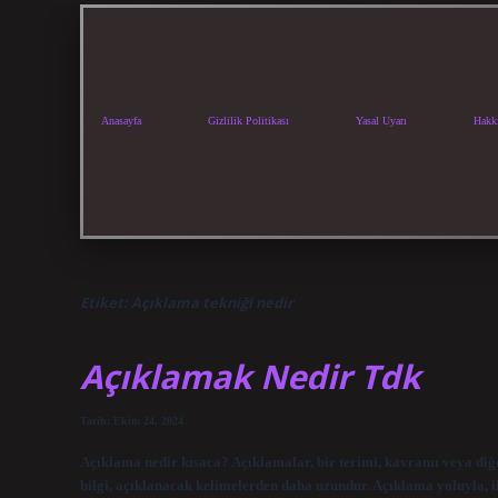
Anasayfa
Gizlilik Politikası
Yasal Uyarı
Hakk
Etiket:
Açıklama tekniği nedir
Açıklamak Nedir Tdk
Tarih: Ekim 24, 2024
Açıklama nedir kısaca? Açıklamalar, bir terimi, kavramı veya diğe
bilgi, açıklanacak kelimelerden daha uzundur. Açıklama yoluyla, il