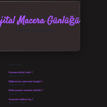
jital Macera Günlüğü
Teknolojiyle dolu eğlenceli keşifler!
Sidebar
elexbet güncel giriş
betexper bahis
Son Yazılar
Kanama türleri nedir ?
Ağustos 7, 2026
Bilgisayarın açma tuşu hangisi ?
Ağustos 6, 2026
Kelle paçanın zararları nelerdir ?
Ağustos 5, 2026
Avanosun nüfusu kaç ?
Ağustos 4, 2026