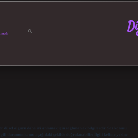
Di
ımızda
r dilsel olguyu daha iyi anlamak için sağlanan ek bilgilerdir. Söz konusu
gili durumun kanıtı aşağıdaki şekilde doğrulanabilir: İlgili kelime yerine