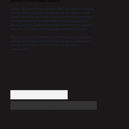
halindedir ve tavsiye niteliği taşımazlar.
Sitemiz, 5651 Sayılı Kanun gereğince Bilgi Teknolojileri ve İletişim
Kurumu (BTK) tarafından onaylanmış bir Yer Sağlayıcı olarak
hizmet vermektedir. Bu nedenle, sitedeki içerikleri proaktif olarak
denetleme veya araştırma yükümlülüğümüz bulunmamaktadır.
Ancak, üyelerimiz yazdıkları içeriklerin sorumluluğunu taşımakta
olup, siteye üye olarak bu sorumluluğu kabul etmiş sayılırlar.
Hukuka ve yasal düzenlemelere aykırı olduğunu düşündüğünüz
içerikleri,
backlinkpanelicomtr@gmail.com
adresine bildirmeniz
halinde, ilgili içerikler yasal süre içerisinde sitemizden
kaldırılacaktır.
Arama