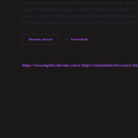
bir sözlükteki tanım kullanılabiliyorsa, bu bir açıklamadır. Açık
“açık” kelimesinden türemiştir. “Açık” kelimesi hem “kilitsiz” hem
konuyu ayrıntılı ve herkesin anlayabileceği şekilde açıklamak an
veya bağlam içinde tanımak ve ayrıntılı özelliklerini öğrenmek. 
Açıklamak
Devamını okuyun
Yorum Bırak
Nedir
Tdk
https://www.ingilizceforum.com.tr
https://islamihaberler.com.tr
htt