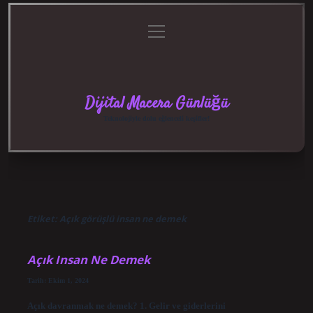
menüyü
Anasayfa
Gizlilik
Yasal
Hakkımızda
aç
Politikası
Uyarı
Dijital Macera Günlüğü
Teknolojiyle dolu eğlenceli keşifler!
Etiket:
Açık görüşlü insan ne demek
Açık Insan Ne Demek
Tarih: Ekim 1, 2024
Açık davranmak ne demek? 1. Gelir ve giderlerini