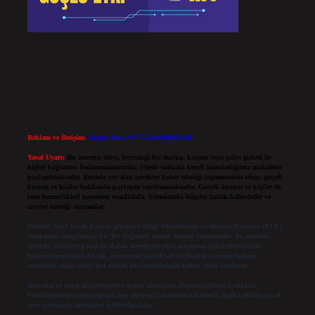
Reklam ve İletişim:
Skype: live:.cid.575569c608265c69
Yasal Uyarı:
Bu internet sitesi, herhangi bir marka, kurum veya şahıs şirketi ile
hiçbir bağlantısı bulunmamaktadır. Sitede yalnızca kendi hazırladığımız makaleler
paylaşılmaktadır. Burada yer alan içerikler haber niteliği taşımamakta olup, gerçek
kurum ve kişiler hakkında paylaşım yapılmamaktadır. Gerçek kurum ve kişiler ile
isim benzerlikleri tamamen tesadüfidir. Sitemizdeki bilgiler taslak halindedir ve
tavsiye niteliği taşımazlar.
Sitemiz, 5651 Sayılı Kanun gereğince Bilgi Teknolojileri ve İletişim Kurumu (BTK)
tarafından onaylanmış bir Yer Sağlayıcı olarak hizmet vermektedir. Bu nedenle,
sitedeki içerikleri proaktif olarak denetleme veya araştırma yükümlülüğümüz
bulunmamaktadır. Ancak, üyelerimiz yazdıkları içeriklerin sorumluluğunu
taşımakta olup, siteye üye olarak bu sorumluluğu kabul etmiş sayılırlar.
Hukuka ve yasal düzenlemelere aykırı olduğunu düşündüğünüz içerikleri,
backlinkpanelicomtr@gmail.com
adresine bildirmeniz halinde, ilgili içerikler yasal
süre içerisinde sitemizden kaldırılacaktır.