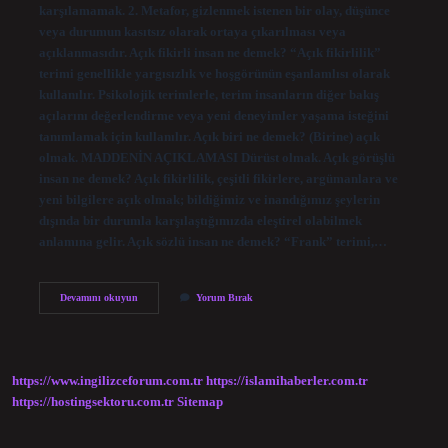
karşılamamak. 2. Metafor, gizlenmek istenen bir olay, düşünce
veya durumun kasıtsız olarak ortaya çıkarılması veya
açıklanmasıdır. Açık fikirli insan ne demek? “Açık fikirlilik”
terimi genellikle yargısızlık ve hoşgörünün eşanlamlısı olarak
kullanılır. Psikolojik terimlerle, terim insanların diğer bakış
açılarını değerlendirme veya yeni deneyimler yaşama isteğini
tanımlamak için kullanılır. Açık biri ne demek? (Birine) açık
olmak. MADDENİN AÇIKLAMASI Dürüst olmak. Açık görüşlü
insan ne demek? Açık fikirlilik, çeşitli fikirlere, argümanlara ve
yeni bilgilere açık olmak; bildiğimiz ve inandığımız şeylerin
dışında bir durumla karşılaştığımızda eleştirel olabilmek
anlamına gelir. Açık sözlü insan ne demek? “Frank” terimi,…
Açık
Devamını okuyun
Yorum Bırak
Insan
Ne
Demek
https://www.ingilizceforum.com.tr
https://islamihaberler.com.tr
https://hostingsektoru.com.tr
Sitemap