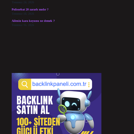
Temmuz 24, 2026
Polisorbat 20 zararlı mıdır ?
Temmuz 18, 2026
Ailenin kara koyunu ne demek ?
Temmuz 16, 2026