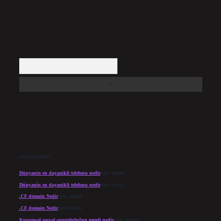
Arama
Son yorumlar
Dünyanin en dayanikli telefonu nedir
için
admin
Dünyanin en dayanikli telefonu nedir
için
Cesur
.CF domain Nedir
için
admin
.CF domain Nedir
için
Merve
Kurumsal sosyal sorumluluğun temeli nedir
için
admin