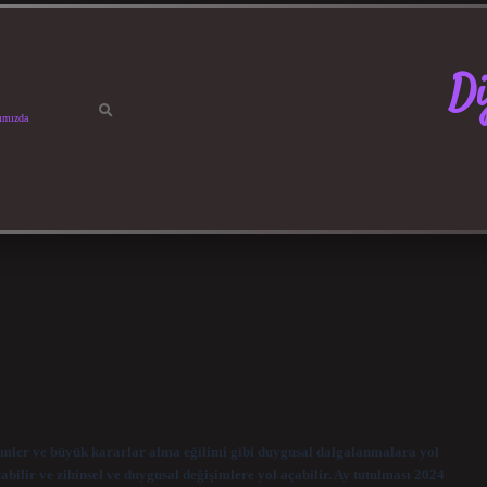
Di
ımızda
ğişimler ve büyük kararlar alma eğilimi gibi duygusal dalgalanmalara yol
abilir ve zihinsel ve duygusal değişimlere yol açabilir. Ay tutulması 2024