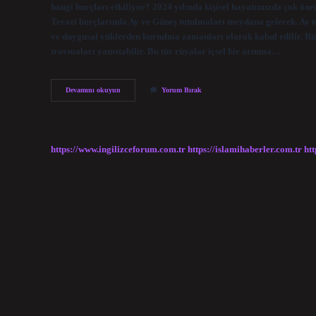
hangi burçları etkiliyor? 2024 yılında kişisel hayatımızda çok önem
Terazi burçlarında Ay ve Güneş tutulmaları meydana gelecek. Ay t
ve duygusal yüklerden kurtulma zamanları olarak kabul edilir. Rüy
travmaları yansıtabilir. Bu tür rüyalar içsel bir arınma…
Ay
Devamını okuyun
Yorum Bırak
Tutulması
Etkisi
Nedir
https://www.ingilizceforum.com.tr
https://islamihaberler.com.tr
htt