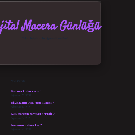
jital Macera Günlüğü
Teknolojiyle dolu eğlenceli keşifler!
Sidebar
elexbet güncel giriş
betexper b
Son Yazılar
Kanama türleri nedir ?
Ağustos 7, 2026
Bilgisayarın açma tuşu hangisi ?
Ağustos 6, 2026
Kelle paçanın zararları nelerdir ?
Ağustos 5, 2026
Avanosun nüfusu kaç ?
Ağustos 4, 2026