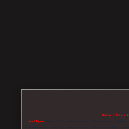
Reklam ve İletişim:
E
Yasal Uyarı:
Sitemiz, 5651 Sayılı Kanun gereğince Bilgi Teknolojileri ve İletiş
bulunmamaktadır. Ancak, üyelerimiz yazdıkları içeriklerin sorumluluğunu taşımakta