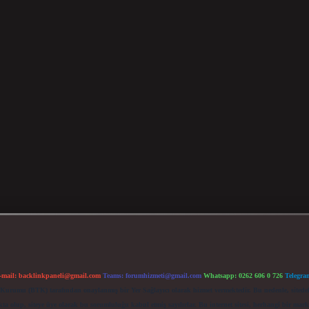
-mail:
backlinkpaneli@gmail.com
Teams:
forumhizmeti@gmail.com
Whatsapp: 0262 606 0 726
Telegra
im Kurumu (BTK) tarafından onaylanmış bir Yer Sağlayıcı olarak hizmet vermektedir. Bu nedenle, sited
 olup, siteye üye olarak bu sorumluluğu kabul etmiş sayılırlar. Bu internet sitesi, herhangi bir mark