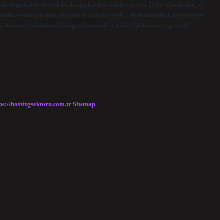
li değişimler ve yeni başlangıçlar bizi bekliyor, zira 2024 yılında Koç ve
utulmasında görülen rüyalar ne anlama gelir? Ay tutulmaları, özgürleşme
alarınız çözülmemiş duygusal sorunları, eski ilişkileri veya geçmiş
ps://hostingsektoru.com.tr
Sitemap