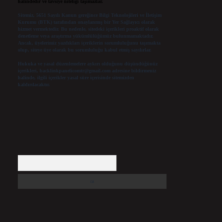
halindedir ve tavsiye niteliği taşımazlar.
Sitemiz, 5651 Sayılı Kanun gereğince Bilgi Teknolojileri ve İletişim
Kurumu (BTK) tarafından onaylanmış bir Yer Sağlayıcı olarak
hizmet vermektedir. Bu nedenle, sitedeki içerikleri proaktif olarak
denetleme veya araştırma yükümlülüğümüz bulunmamaktadır.
Ancak, üyelerimiz yazdıkları içeriklerin sorumluluğunu taşımakta
olup, siteye üye olarak bu sorumluluğu kabul etmiş sayılırlar.
Hukuka ve yasal düzenlemelere aykırı olduğunu düşündüğünüz
içerikleri,
backlinkpanelicomtr@gmail.com
adresine bildirmeniz
halinde, ilgili içerikler yasal süre içerisinde sitemizden
kaldırılacaktır.
Arama