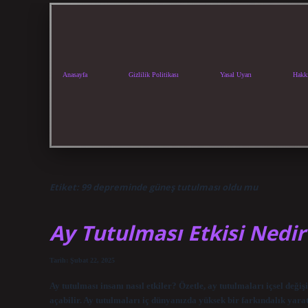
Anasayfa
Gizlilik Politikası
Yasal Uyarı
Hakk
Etiket:
99 depreminde güneş tutulması oldu mu
Ay Tutulması Etkisi Nedir
Tarih: Şubat 22, 2025
Ay tutulması insanı nasıl etkiler? Özetle, ay tutulmaları içsel de
açabilir. Ay tutulmaları iç dünyanızda yüksek bir farkındalık yarat