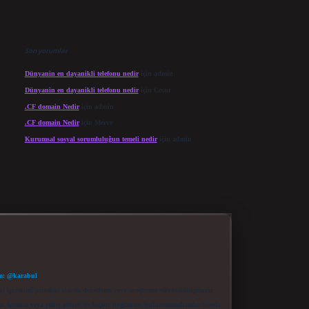
Son yorumlar
Dünyanin en dayanikli telefonu nedir
için
admin
Dünyanin en dayanikli telefonu nedir
için
Cesur
.CF domain Nedir
için
admin
.CF domain Nedir
için
Merve
Kurumsal sosyal sorumluluğun temeli nedir
için
admin
m: @karabul
eki içerikleri proaktif olarak denetleme veya araştırma yükümlülüğümüz
a, kurum veya şahıs şirketi ile hiçbir bağlantısı bulunmamaktadır. Sitede