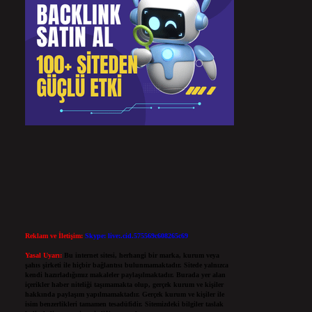
Reklam ve İletişim:
Skype: live:.cid.575569c608265c69
Yasal Uyarı:
Bu internet sitesi, herhangi bir marka, kurum veya
şahıs şirketi ile hiçbir bağlantısı bulunmamaktadır. Sitede yalnızca
kendi hazırladığımız makaleler paylaşılmaktadır. Burada yer alan
içerikler haber niteliği taşımamakta olup, gerçek kurum ve kişiler
hakkında paylaşım yapılmamaktadır. Gerçek kurum ve kişiler ile
isim benzerlikleri tamamen tesadüfidir. Sitemizdeki bilgiler taslak