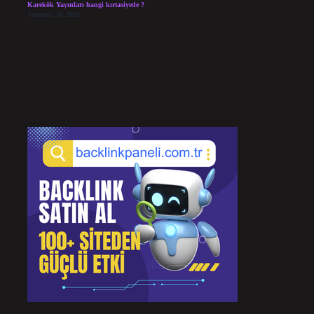
Karekök Yayınları hangi kırtasiyede ?
Temmuz 24, 2026