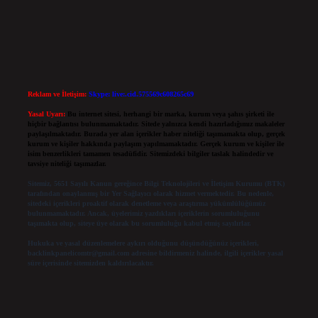
Reklam ve İletişim:
Skype: live:.cid.575569c608265c69
Yasal Uyarı:
Bu internet sitesi, herhangi bir marka, kurum veya şahıs şirketi ile
hiçbir bağlantısı bulunmamaktadır. Sitede yalnızca kendi hazırladığımız makaleler
paylaşılmaktadır. Burada yer alan içerikler haber niteliği taşımamakta olup, gerçek
kurum ve kişiler hakkında paylaşım yapılmamaktadır. Gerçek kurum ve kişiler ile
isim benzerlikleri tamamen tesadüfidir. Sitemizdeki bilgiler taslak halindedir ve
tavsiye niteliği taşımazlar.
Sitemiz, 5651 Sayılı Kanun gereğince Bilgi Teknolojileri ve İletişim Kurumu (BTK)
tarafından onaylanmış bir Yer Sağlayıcı olarak hizmet vermektedir. Bu nedenle,
sitedeki içerikleri proaktif olarak denetleme veya araştırma yükümlülüğümüz
bulunmamaktadır. Ancak, üyelerimiz yazdıkları içeriklerin sorumluluğunu
taşımakta olup, siteye üye olarak bu sorumluluğu kabul etmiş sayılırlar.
Hukuka ve yasal düzenlemelere aykırı olduğunu düşündüğünüz içerikleri,
backlinkpanelicomtr@gmail.com
adresine bildirmeniz halinde, ilgili içerikler yasal
süre içerisinde sitemizden kaldırılacaktır.