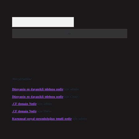
Arama
Son yorumlar
Dünyanin en dayanikli telefonu nedir
için
admin
Dünyanin en dayanikli telefonu nedir
için
Cesur
.CF domain Nedir
için
admin
.CF domain Nedir
için
Merve
Kurumsal sosyal sorumluluğun temeli nedir
için
admin