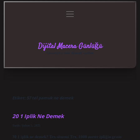
menüyü
Anasayfa
Gizlilik
Yasal
Hakkımızda
aç
Politikası
Uyarı
Dijital Macera Günlüğü
Teknolojiyle dolu eğlenceli keşifler!
Etiket:
57 tel pamuk ne demek
20 1 Iplik Ne Demek
Tarih: Şubat 5, 2025
30 1 iplik ne demek? Tex sistemi Tex, 1000 metre ipliğin gram