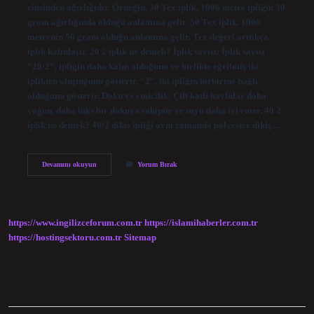
cinsinden ağırlığıdır. Örneğin, 30 Tex iplik, 1000 metre ipliğin 30
gram ağırlığında olduğu anlamına gelir. 50 Tex iplik, 1000
metrenin 50 gram olduğu anlamına gelir. Tex değeri arttıkça
iplik kalınlaşır. 20 2 iplik ne demek? İplik sayısı: İplik sayısı
“20/2”, ipliğin daha kalın olduğunu ve birlikte eğrilmiş iki
iplikten oluştuğunu gösterir. “2”, iki ipliğin birbirine bağlı
olduğunu gösterir. Doku ve emicilik: Çift katlı havlular daha
yoğun, daha lüks bir dokuya sahiptir ve suyu daha iyi emer. 40 2
iplik ne demek? 40/2 dikiş ipliği aynı zamanda polyester dikiş…
20
Devamını okuyun
Yorum Bırak
1
Iplik
Ne
Demek
https://www.ingilizceforum.com.tr
https://islamihaberler.com.tr
https://hostingsektoru.com.tr
Sitemap