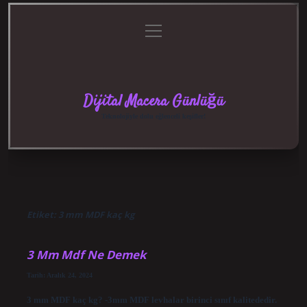
menüyü
Anasayfa
Gizlilik
Yasal
Hakkımızda
aç
Politikası
Uyarı
Dijital Macera Günlüğü
Teknolojiyle dolu eğlenceli keşifler!
Etiket:
3 mm MDF kaç kg
3 Mm Mdf Ne Demek
Tarih: Aralık 24, 2024
3 mm MDF kaç kg? -3mm MDF levhalar birinci sınıf kalitededir.