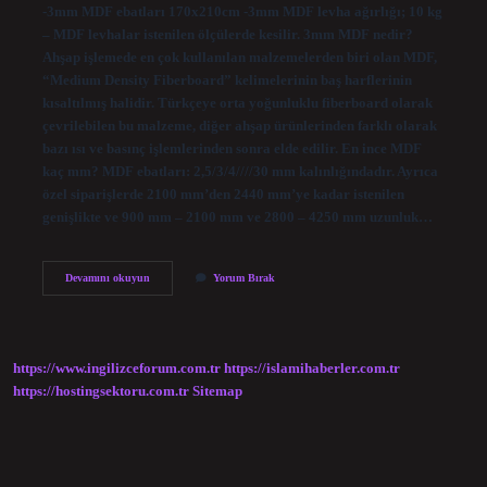
-3mm MDF ebatları 170x210cm -3mm MDF levha ağırlığı; 10 kg
– MDF levhalar istenilen ölçülerde kesilir. 3mm MDF nedir?
Ahşap işlemede en çok kullanılan malzemelerden biri olan MDF,
“Medium Density Fiberboard” kelimelerinin baş harflerinin
kısaltılmış halidir. Türkçeye orta yoğunluklu fiberboard olarak
çevrilebilen bu malzeme, diğer ahşap ürünlerinden farklı olarak
bazı ısı ve basınç işlemlerinden sonra elde edilir. En ince MDF
kaç mm? MDF ebatları: 2,5/3/4////30 mm kalınlığındadır. Ayrıca
özel siparişlerde 2100 mm’den 2440 mm’ye kadar istenilen
genişlikte ve 900 mm – 2100 mm ve 2800 – 4250 mm uzunluk…
3
Devamını okuyun
Yorum Bırak
Mm
Mdf
Ne
Demek
https://www.ingilizceforum.com.tr
https://islamihaberler.com.tr
https://hostingsektoru.com.tr
Sitemap