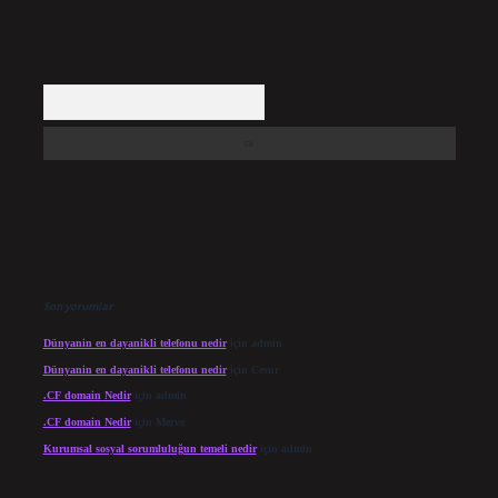
Arama
Son yorumlar
Dünyanin en dayanikli telefonu nedir
için
admin
Dünyanin en dayanikli telefonu nedir
için
Cesur
.CF domain Nedir
için
admin
.CF domain Nedir
için
Merve
Kurumsal sosyal sorumluluğun temeli nedir
için
admin