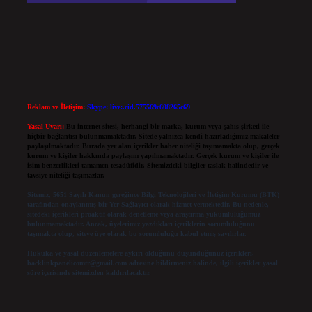
Reklam ve İletişim:
Skype: live:.cid.575569c608265c69
Yasal Uyarı:
Bu internet sitesi, herhangi bir marka, kurum veya şahıs şirketi ile
hiçbir bağlantısı bulunmamaktadır. Sitede yalnızca kendi hazırladığımız makaleler
paylaşılmaktadır. Burada yer alan içerikler haber niteliği taşımamakta olup, gerçek
kurum ve kişiler hakkında paylaşım yapılmamaktadır. Gerçek kurum ve kişiler ile
isim benzerlikleri tamamen tesadüfidir. Sitemizdeki bilgiler taslak halindedir ve
tavsiye niteliği taşımazlar.
Sitemiz, 5651 Sayılı Kanun gereğince Bilgi Teknolojileri ve İletişim Kurumu (BTK)
tarafından onaylanmış bir Yer Sağlayıcı olarak hizmet vermektedir. Bu nedenle,
sitedeki içerikleri proaktif olarak denetleme veya araştırma yükümlülüğümüz
bulunmamaktadır. Ancak, üyelerimiz yazdıkları içeriklerin sorumluluğunu
taşımakta olup, siteye üye olarak bu sorumluluğu kabul etmiş sayılırlar.
Hukuka ve yasal düzenlemelere aykırı olduğunu düşündüğünüz içerikleri,
backlinkpanelicomtr@gmail.com
adresine bildirmeniz halinde, ilgili içerikler yasal
süre içerisinde sitemizden kaldırılacaktır.