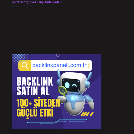
Karekök Yayınları hangi kırtasiyede ?
Temmuz 24, 2026