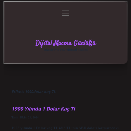
menüyü
Anasayfa
Gizlilik
Yasal
Hakkımızda
aç
Politikası
Uyarı
Dijital Macera Günlüğü
Teknolojiyle dolu eğlenceli keşifler!
Etiket:
1990dolar kaç TL
1900 Yılında 1 Dolar Kaç Tl
Tarih: Ekim 21, 2024
1923 yılında 1 Dolar kaç TL idi? TL’nin ABD doları karşısındaki