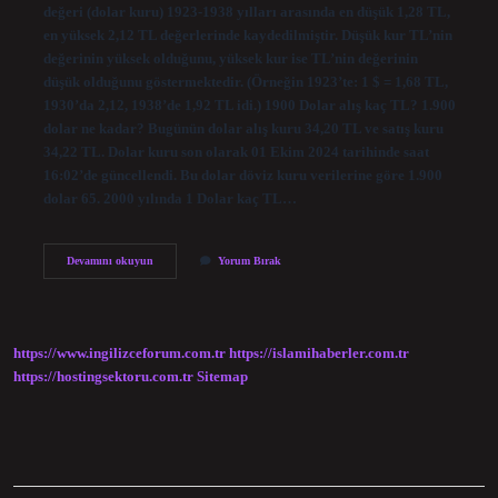
değeri (dolar kuru) 1923-1938 yılları arasında en düşük 1,28 TL,
en yüksek 2,12 TL değerlerinde kaydedilmiştir. Düşük kur TL’nin
değerinin yüksek olduğunu, yüksek kur ise TL’nin değerinin
düşük olduğunu göstermektedir. (Örneğin 1923’te: 1 $ = 1,68 TL,
1930’da 2,12, 1938’de 1,92 TL idi.) 1900 Dolar alış kaç TL? 1.900
dolar ne kadar? Bugünün dolar alış kuru 34,20 TL ve satış kuru
34,22 TL. Dolar kuru son olarak 01 Ekim 2024 tarihinde saat
16:02’de güncellendi. Bu dolar döviz kuru verilerine göre 1.900
dolar 65. 2000 yılında 1 Dolar kaç TL…
1900
Devamını okuyun
Yorum Bırak
Yılında
1
Dolar
Kaç
Tl
https://www.ingilizceforum.com.tr
https://islamihaberler.com.tr
https://hostingsektoru.com.tr
Sitemap