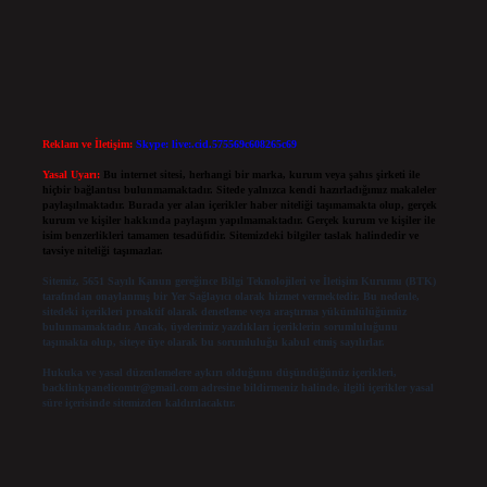
Reklam ve İletişim:
Skype: live:.cid.575569c608265c69
Yasal Uyarı:
Bu internet sitesi, herhangi bir marka, kurum veya şahıs şirketi ile
hiçbir bağlantısı bulunmamaktadır. Sitede yalnızca kendi hazırladığımız makaleler
paylaşılmaktadır. Burada yer alan içerikler haber niteliği taşımamakta olup, gerçek
kurum ve kişiler hakkında paylaşım yapılmamaktadır. Gerçek kurum ve kişiler ile
isim benzerlikleri tamamen tesadüfidir. Sitemizdeki bilgiler taslak halindedir ve
tavsiye niteliği taşımazlar.
Sitemiz, 5651 Sayılı Kanun gereğince Bilgi Teknolojileri ve İletişim Kurumu (BTK)
tarafından onaylanmış bir Yer Sağlayıcı olarak hizmet vermektedir. Bu nedenle,
sitedeki içerikleri proaktif olarak denetleme veya araştırma yükümlülüğümüz
bulunmamaktadır. Ancak, üyelerimiz yazdıkları içeriklerin sorumluluğunu
taşımakta olup, siteye üye olarak bu sorumluluğu kabul etmiş sayılırlar.
Hukuka ve yasal düzenlemelere aykırı olduğunu düşündüğünüz içerikleri,
backlinkpanelicomtr@gmail.com
adresine bildirmeniz halinde, ilgili içerikler yasal
süre içerisinde sitemizden kaldırılacaktır.