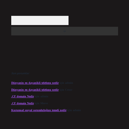
Arama
Son yorumlar
Dünyanin en dayanikli telefonu nedir
için
admin
Dünyanin en dayanikli telefonu nedir
için
Cesur
.CF domain Nedir
için
admin
.CF domain Nedir
için
Merve
Kurumsal sosyal sorumluluğun temeli nedir
için
admin