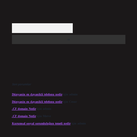
Arama
Son yorumlar
Dünyanin en dayanikli telefonu nedir
için
admin
Dünyanin en dayanikli telefonu nedir
için
Cesur
.CF domain Nedir
için
admin
.CF domain Nedir
için
Merve
Kurumsal sosyal sorumluluğun temeli nedir
için
admin