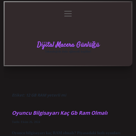
menüyü
Anasayfa
Gizlilik
Yasal
Hakkımızda
aç
Politikası
Uyarı
Dijital Macera Günlüğü
Teknolojiyle dolu eğlenceli keşifler!
Etiket:
12 GB RAM yeterli mi
Oyuncu Bilgisayarı Kaç Gb Ram Olmalı
Tarih: Ekim 26, 2024
Oyuncu bilgisayarı kaç RAM olmalı? Piyasadaki hızlı oyunları