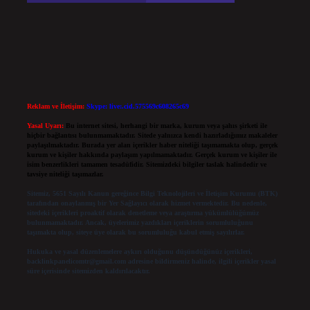
Reklam ve İletişim:
Skype: live:.cid.575569c608265c69
Yasal Uyarı:
Bu internet sitesi, herhangi bir marka, kurum veya şahıs şirketi ile
hiçbir bağlantısı bulunmamaktadır. Sitede yalnızca kendi hazırladığımız makaleler
paylaşılmaktadır. Burada yer alan içerikler haber niteliği taşımamakta olup, gerçek
kurum ve kişiler hakkında paylaşım yapılmamaktadır. Gerçek kurum ve kişiler ile
isim benzerlikleri tamamen tesadüfidir. Sitemizdeki bilgiler taslak halindedir ve
tavsiye niteliği taşımazlar.
Sitemiz, 5651 Sayılı Kanun gereğince Bilgi Teknolojileri ve İletişim Kurumu (BTK)
tarafından onaylanmış bir Yer Sağlayıcı olarak hizmet vermektedir. Bu nedenle,
sitedeki içerikleri proaktif olarak denetleme veya araştırma yükümlülüğümüz
bulunmamaktadır. Ancak, üyelerimiz yazdıkları içeriklerin sorumluluğunu
taşımakta olup, siteye üye olarak bu sorumluluğu kabul etmiş sayılırlar.
Hukuka ve yasal düzenlemelere aykırı olduğunu düşündüğünüz içerikleri,
backlinkpanelicomtr@gmail.com
adresine bildirmeniz halinde, ilgili içerikler yasal
süre içerisinde sitemizden kaldırılacaktır.