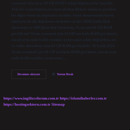
oynamak için en az 16 GB RAM’e sahip bilgisayarlar önerilir.
Yeni bir oyun bilgisayarı satın alırken dikkate alınması gereken
bir diğer husus da depolama türüdür. Oyun donanımının hızını
etkileyen iki tür depolama sürücüsü vardır: HDD (Sabit Disk
Sürücüsü) ve SDD (Katı Hal Sürücüsü). Oyun için 64 GB RAM
gerekli mi? Oyun oynamak için 16 GB’tan fazla RAM gerekmez,
ancak aynı anda farklı oyunlar oynarsanız sahne değişirken, ses
ve video düzenleme için 64 GB RAM gerekebilir. 28 Eylül 2024
Oyun oynamak için 16 GB’tan fazla RAM gerekmez, ancak aynı
anda farklı oyunlar oynarsanız…
Oyuncu
Devamını okuyun
Yorum Bırak
Bilgisayarı
Kaç
Gb
Ram
Olmalı
https://www.ingilizceforum.com.tr
https://islamihaberler.com.tr
https://hostingsektoru.com.tr
Sitemap