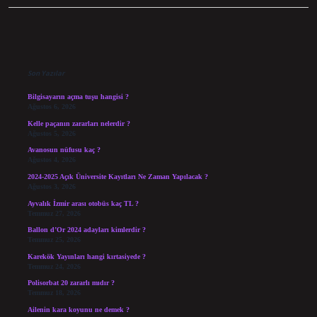
Sidebar
Son Yazılar
Bilgisayarın açma tuşu hangisi ?
Ağustos 6, 2026
Kelle paçanın zararları nelerdir ?
Ağustos 5, 2026
Avanosun nüfusu kaç ?
Ağustos 4, 2026
2024-2025 Açık Üniversite Kayıtları Ne Zaman Yapılacak ?
Ağustos 3, 2026
Ayvalık İzmir arası otobüs kaç TL ?
Temmuz 27, 2026
Ballon d’Or 2024 adayları kimlerdir ?
Temmuz 25, 2026
Karekök Yayınları hangi kırtasiyede ?
Temmuz 24, 2026
Polisorbat 20 zararlı mıdır ?
Temmuz 18, 2026
Ailenin kara koyunu ne demek ?